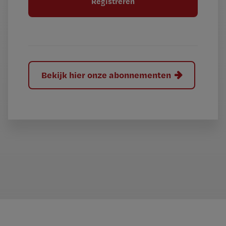
e
l
?
Bekijk hier onze abonnementen