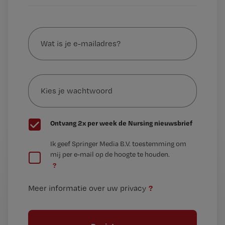
Wat
is
je
e-
Kies
mailadres?
je
*
wachtwoord
G
Ontvang 2x per week de Nursing nieuwsbrief
e
G
Ik geef Springer Media B.V. toestemming om
e
mij per e-mail op de hoogte te houden.
e
n
?
e
t
n
i
?
Meer informatie over uw privacy
t
t
i
e
t
l