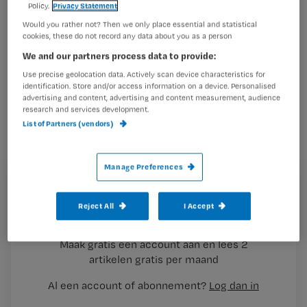
Policy.
Privacy Statement
Would you rather not? Then we only place essential and statistical
Ziekenhuizen in Zuid-Holland geven
cookies, these do not record any data about you as a person
zonder controle medische dossiers
We and our partners process data to provide:
aan mensen die ze niet kennen. Dat
Use precise geolocation data. Actively scan device characteristics for
identification. Store and/or access information on a device. Personalised
blijkt uit eigen onderzoek van Omroep
advertising and content, advertising and content measurement, audience
research and services development.
West.
List of Partners (vendors)
Manage Preferences
Registreren
Van de acht geteste grote ziekenhuizen in Zuid-Holland
Reject All
I Accept
Wil je dit artikel lezen?
faxten er zes zonder
problemen
Maak gratis een account aan en lees 2
…
artikelen gratis per maand
Al een account of abonnement?
Log dan in