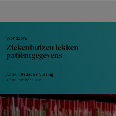
Nursing
W
Skip
Skip
Skip
voor
m
Inloggen
to
to
to
verpleegkundigen
wi
primary
main
footer
jo
navigation
content
Reader
st
Interactions
be
Wondzorg
Ziekenhuizen lekken
patiëntgegevens
Redactie Nursing
Auteur:
12 november 2008