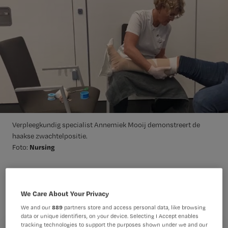
Verpleegkundig specialist Annemiek Mooij demonstreert de
haakse zwachtelpositie.
Nursing
Foto:
Verpleegkundig specialist Annemiek
We Care About Your Privacy
Mooij demonstreert de haakse
We and our
889
partners store and access personal data, like browsing
zwachtelpositie en vertelt wat de
data or unique identifiers, on your device. Selecting I Accept enables
voordelen hiervan zijn.
tracking technologies to support the purposes shown under we and our