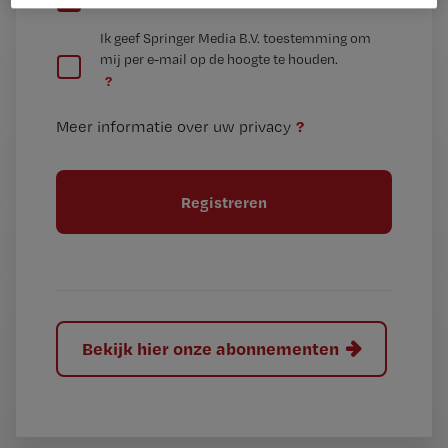
e
G
Ik geef Springer Media B.V. toestemming om
e
mij per e-mail op de hoogte te houden.
e
n
?
e
t
n
i
?
Meer informatie over uw privacy
t
t
i
e
t
l
e
l
?
Bekijk hier onze abonnementen