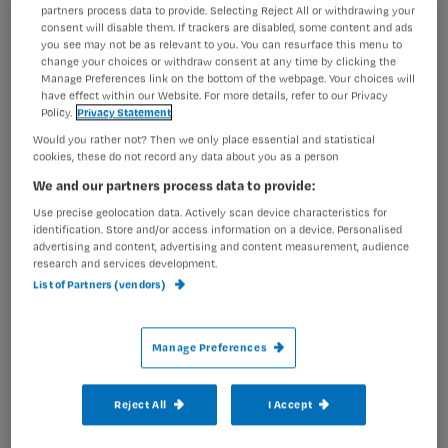
partners process data to provide. Selecting Reject All or withdrawing your
Registreren
consent will disable them. If trackers are disabled, some content and ads
you see may not be as relevant to you. You can resurface this menu to
Wil je dit artikel lezen?
change your choices or withdraw consent at any time by clicking the
De haakse zwachtelpositie is een andere methode om te
Manage Preferences link on the bottom of the webpage. Your choices will
zwachtelen
, waarbij je (het woord zegt het al) haaks op
have effect within our Website. For more details, refer to our Privacy
Maak gratis een account aan en lees 2
…
Policy.
Privacy Statement
artikelen gratis per maand
Would you rather not? Then we only place essential and statistical
cookies, these do not record any data about you as a person
Al een account of abonnement?
Log dan in
We and our partners process data to provide:
Use precise geolocation data. Actively scan device characteristics for
identification. Store and/or access information on a device. Personalised
advertising and content, advertising and content measurement, audience
Wat
research and services development.
is
List of Partners (vendors)
je
e-
Kies
mailadres?
Manage Preferences
je
*
wachtwoord
Reject All
I Accept
G
Ontvang 2x per week de Nursing nieuwsbrief