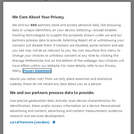
ervaring en routine. Hoe voorkom je
wrijving tussen generaties en maak je
We Care About Your Privacy
gebruik van elkaars kracht?
We and our
889
partners store and access personal data, like browsing
data or unique identifiers, on your device. Selecting I Accept enables
tracking technologies to support the purposes shown under we and our
partners process data to provide. Selecting Reject All or withdrawing your
Tijdens het congres
De toekomstbestendige
consent will disable them. If trackers are disabled, some content and ads
Verpleegkundige
op 28 oktober 2026 gaan we dieper in
you see may not be as relevant to you. You can resurface this menu to
change your choices or withdraw consent at any time by clicking the
op samenwerken met verschillende generaties. Leer
Manage Preferences link on the bottom of the webpage. Your choices will
samen de krachten te bundelen.
have effect within our Website. For more details, refer to our Privacy
Policy.
Privacy Statement
Would you rather not? Then we only place essential and statistical
1.
De smartphoneverslaving
cookies, these do not record any data about you as a person
Het kan een pijnpunt zijn: de smartphone. Zeker voor
We and our partners process data to provide:
oudere generaties die niet opgroeiden met sociale
Use precise geolocation data. Actively scan device characteristics for
media. Het is pauze, en jouw gen z- collega pakt direct de
identification. Store and/or access information on a device. Personalised
mobiel erbij. Collega’s krijgen dan soms het gevoel dat de
advertising and content, advertising and content measurement, audience
research and services development.
scrollende collega liever met rust gelaten wil worden.
List of Partners (vendors)
‘Ga het gesprek aan’, zegt sociaal psycholoog en