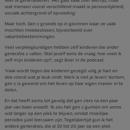
veel te generaliseren: ‘Het gaat vaak over leeftijd, maar
wat mensen vooral verschillend maakt is persoonlijkheid,
sociale achtergrond of opvoeding.’
Maar toch. Gen z groeide op in gezinnen waar ze vaak
mochten meebeslissen, bijvoorbeeld over
vakantiebestemmingen.
Veel verpleegkundigen hebben zelf kinderen die onder
generatie z vallen. ‘Stel jezelf eens de vraag: hoe voed ik
zelf mijn kinderen op?’, zegt Boer in de podcast.
‘Vaak wordt tegen die kinderen gezegd: volg je hart en
doe vooral wat je leuk vindt. Werk is niet je leven.’ Kortom,
gen z is gewend om het leven op haar eigen manier in te
delen.
En dat heeft soms tot gevolg dat gen z’ers na een paar
jaar van baan wisselt. ‘Ik zou het gen z gunnen om soms
wat langer op een plek te blijven, omdat moeilijke
periodes juist leerzaam zijn. Tegelijkertijd gun ik het
andere generaties, die al 10 tot 20 jaar op een plek