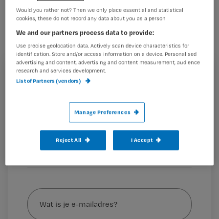
Het Post Intensive Care Syndroom
Would you rather not? Then we only place essential and statistical
cookies, these do not record any data about you as a person
(
PICS
): elke ic-patiënt kan het krijgen
We and our partners process data to provide:
na ontslag. Deze vijf dingen moet je er
Use precise geolocation data. Actively scan device characteristics for
identification. Store and/or access information on a device. Personalised
als verpleegkundige van weten.
advertising and content, advertising and content measurement, audience
research and services development.
Registreren
List of Partners (vendors)
Wil je dit artikel lezen?
1. PICS is een verzameling symptomen
: ‘PICS is geen
Manage Preferences
Maak gratis een account aan en lees 2
…
artikelen gratis per maand
Reject All
I Accept
Al een account of abonnement?
Log dan in
Wat
is
je