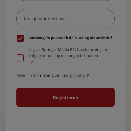
e-
Kies
mailadres?
je
*
wachtwoord
G
Ontvang 2x per week de Nursing nieuwsbrief
e
G
Ik geef Springer Media B.V. toestemming om
e
mij per e-mail op de hoogte te houden.
e
n
?
e
t
n
i
?
Meer informatie over uw privacy
t
t
i
e
t
l
e
l
?