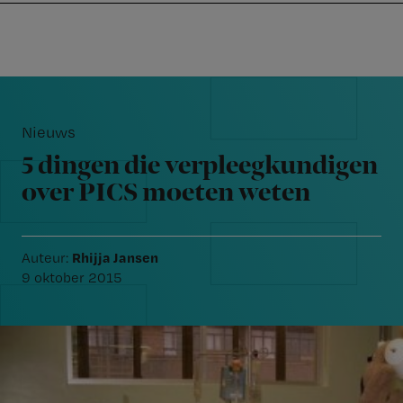
Nursing
W
Skip
Skip
Skip
voor
m
Inloggen
to
to
to
verpleegkundigen
wi
primary
main
footer
jo
navigation
content
Reader
st
Interactions
be
Nieuws
5 dingen die verpleegkundigen
over PICS moeten weten
Rhijja Jansen
Auteur:
9 oktober 2015