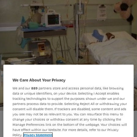
We Care About Your Privacy
We and our
889
partners store and access personal data, like browsing
data or unique identifiers, on your device. Selecting I Accept enables
tracking technologies to support the purposes shown under we and our
partners process data to provide. Selecting Reject All or withdrawing your
consent will disable them. If trackers are disabled, some content and ads
you see may not be as relevant to you. You can resurface this menu to
Post Intensive Care Syndrom (PICS) is erg onbekend onder
change your choices or withdraw consent at any time by clicking the
verpleegkundigen.
Manage Preferences link on the bottom of the webpage. Your choices will
have effect within our Website. For more details, refer to our Privacy
Policy.
Privacy Statement