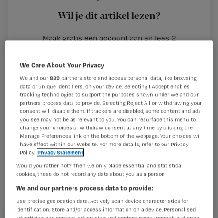
rooster ingepland, dus op je vrije dag
Wil je dit artikel lezen?
staat er dan een dienst ingepland
Maak gratis een account aan en lees 2
…
artikelen gratis per maand
We Care About Your Privacy
Al een account of abonnement?
Log dan in
We and our
889
partners store and access personal data, like browsing
data or unique identifiers, on your device. Selecting I Accept enables
tracking technologies to support the purposes shown under we and our
partners process data to provide. Selecting Reject All or withdrawing your
Wat
consent will disable them. If trackers are disabled, some content and ads
is
you see may not be as relevant to you. You can resurface this menu to
change your choices or withdraw consent at any time by clicking the
je
Manage Preferences link on the bottom of the webpage. Your choices will
e-
have effect within our Website. For more details, refer to our Privacy
Policy.
Privacy Statement
Kies
mailadres?
je
*
Would you rather not? Then we only place essential and statistical
cookies, these do not record any data about you as a person
wachtwoord
We and our partners process data to provide:
G
Use precise geolocation data. Actively scan device characteristics for
Ontvang 2x per week de Nursing nieuwsbrief
identification. Store and/or access information on a device. Personalised
e
advertising and content, advertising and content measurement, audience