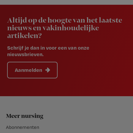
Newsletter
Altijd op de hoogte van het laatste
nieuws en vakinhoudelijke
artikelen?
Schrijf je dan in voor een van onze
nieuwsbrieven.
Aanmelden
Footer
Meer nursing
Abonnementen