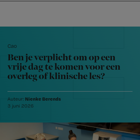
Nursing
W
Skip
Skip
Skip
voor
m
Inloggen
to
to
to
verpleegkundigen
wi
primary
main
footer
jo
navigation
content
Reader
st
Interactions
be
Cao
Ben je verplicht om op een
vrije dag te komen voor een
overleg of klinische les?
Nienke Berends
Auteur:
3 juni 2026