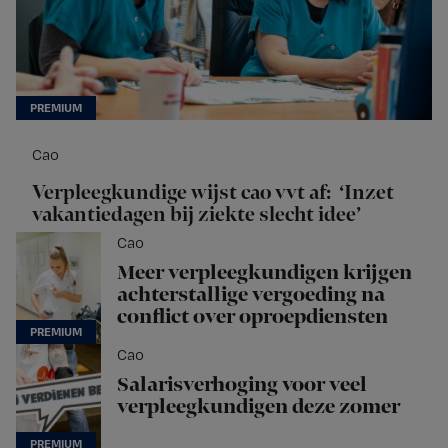
Cao
Verpleegkundige wijst cao vvt af: ‘Inzet
vakantiedagen bij ziekte slecht idee’
Cao
Meer verpleegkundigen krijgen
achterstallige vergoeding na
conflict over oproepdiensten
Cao
Salarisverhoging voor veel
verpleegkundigen deze zomer