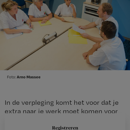
Arno Massee
Foto:
In de verpleging komt het voor dat je
extra naar je werk moet komen voor
overleg of een klinische les. Een lezer:
‘Deze overleggen worden in het
Registreren