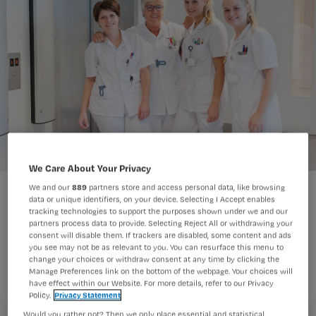
We Care About Your Privacy
We and our
889
partners store and access personal data, like browsing
data or unique identifiers, on your device. Selecting I Accept enables
Daar zitten we dan. Opnieuw in
tracking technologies to support the purposes shown under we and our
partners process data to provide. Selecting Reject All or withdrawing your
lockdown. Toch vooral omdat er een
consent will disable them. If trackers are disabled, some content and ads
you see may not be as relevant to you. You can resurface this menu to
ernstig tekort aan verpleegkundigen
change your choices or withdraw consent at any time by clicking the
is. Als we niet serieus gaan investeren
Manage Preferences link on the bottom of the webpage. Your choices will
have effect within our Website. For more details, refer to our Privacy
in zorgverleners dan staat onze
Policy.
Privacy Statement
Would you rather not? Then we only place essential and statistical