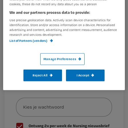
vrijheid op het spel, stelt Hugo.
cookies, these do not record any data about you as a person
Registreren
We and our partners process data to provide:
Wil je dit artikel lezen?
Use precise geolocation data. Actively scan device characteristics for
The
identification. Store and/or access information on a device. Personalised
Maak gratis een account aan en lees 2
…
advertising and content, advertising and content measurement, audience
research and services development.
artikelen gratis per maand
List of Partners (vendors)
Al een account of abonnement?
Log dan in
Manage Preferences
Wat
Reject All
I Accept
is
je
e-
Kies
mailadres?
je
*
wachtwoord
G
Ontvang 2x per week de Nursing nieuwsbrief