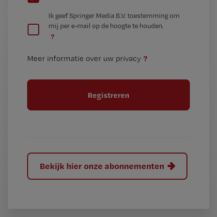
e
G
Ik geef Springer Media B.V. toestemming om
e
mij per e-mail op de hoogte te houden.
e
n
?
e
t
n
i
?
Meer informatie over uw privacy
t
t
i
e
t
l
e
l
?
Bekijk hier onze abonnementen