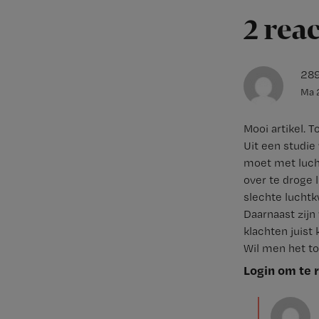
2 rea
28
Ma 
Mooi artikel. T
Uit een studie 
moet met lucht
over te droge 
slechte luchtkw
Daarnaast zij
klachten juist
Wil men het to
Login om te 