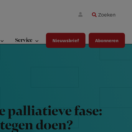
Zoeken
Wa
Inloggen
ma
wij
jou
Service
Nieuwsbrief
Abonneren
ste
bet
 palliatieve fase:
rtegen doen?