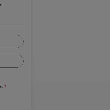
nd
?
n.