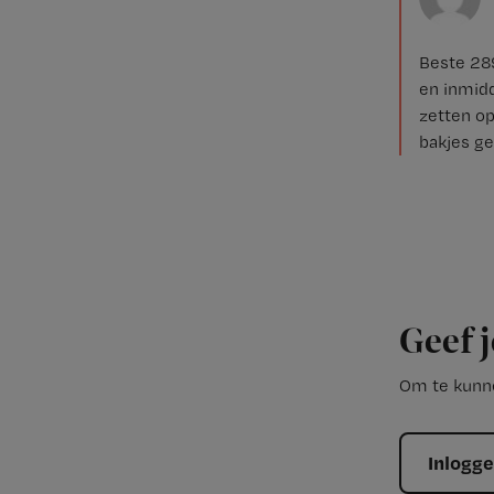
Beste 289
en inmidd
zetten op
bakjes ge
Geef j
Om te kunne
Inlogg