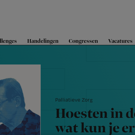
llenges
Handelingen
Congressen
Vacatures
Palliatieve Zorg
Hoesten in de
wat kun je e