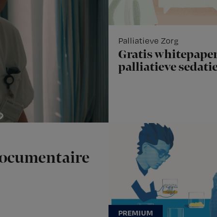
Palliatieve Zorg
Gratis whitepaper
palliatieve sedati
documentaire