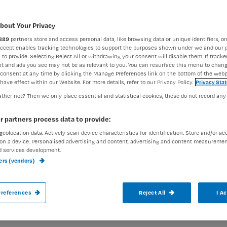
bout Your Privacy
Katja Sobot
19 juni 2026
Auteur:
889
partners store and access personal data, like browsing data or unique identifiers, on
Accept enables tracking technologies to support the purposes shown under we and our 
 to provide. Selecting Reject All or withdrawing your consent will disable them. If tracker
t and ads you see may not be as relevant to you. You can resurface this menu to chan
en zoals braken,
consent at any time by clicking the Manage Preferences link on the bottom of the webp
have effect within our Website. For more details, refer to our Privacy Policy.
Privacy Sta
ther not? Then we only place essential and statistical cookies, these do not record any
 hoesten is niet alleen uitputtend, maar
r partners process data to provide:
 en sociale gevolgen hebben. Wat is erte
geolocation data. Actively scan device characteristics for identification. Store and/or ac
rnist-oncoloog Filip de Vos bespreekt de
on a device. Personalised advertising and content, advertising and content measuremen
d services development.
ste aandachtspunten uit de herziene richtl
ners (vendors)
 de palliatieve fase
(PZNL).
Registreren
references
Reject All
I A
Wil je dit artikel lezen?