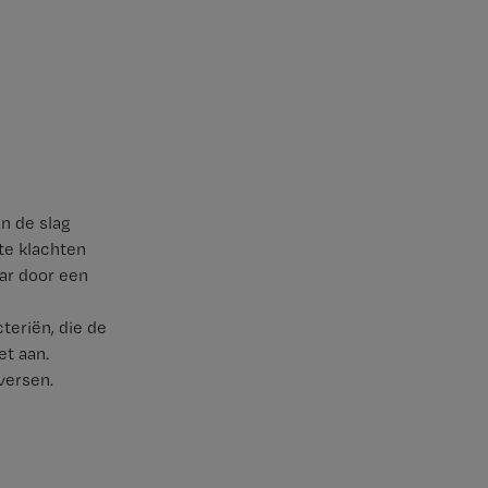
an de slag
te klachten
aar door een
eriën, die de
et aan.
versen.