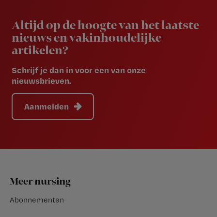
Newsletter
Altijd op de hoogte van het laatste
nieuws en vakinhoudelijke
artikelen?
Schrijf je dan in voor een van onze
nieuwsbrieven.
Aanmelden
Footer
Meer nursing
Abonnementen