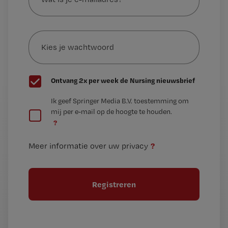
je
e-
Kies
mailadres?
je
*
wachtwoord
G
Ontvang 2x per week de Nursing nieuwsbrief
e
G
Ik geef Springer Media B.V. toestemming om
e
mij per e-mail op de hoogte te houden.
e
n
?
e
t
n
i
?
Meer informatie over uw privacy
t
t
i
e
t
l
e
l
?