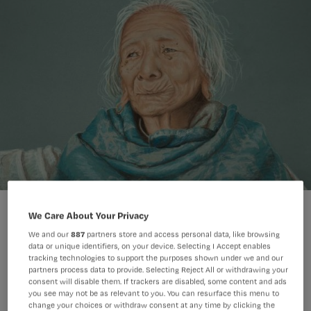
Jennifer Bergkamp
Foto:
We Care About Your Privacy
We and our
887
partners store and access personal data, like browsing
data or unique identifiers, on your device. Selecting I Accept enables
tracking technologies to support the purposes shown under we and our
Een dochter lijdt onder de harde
partners process data to provide. Selecting Reject All or withdrawing your
consent will disable them. If trackers are disabled, some content and ads
opstelling van haar dementerende
you see may not be as relevant to you. You can resurface this menu to
moeder. Jennifer ziet het en deelt een
change your choices or withdraw consent at any time by clicking the