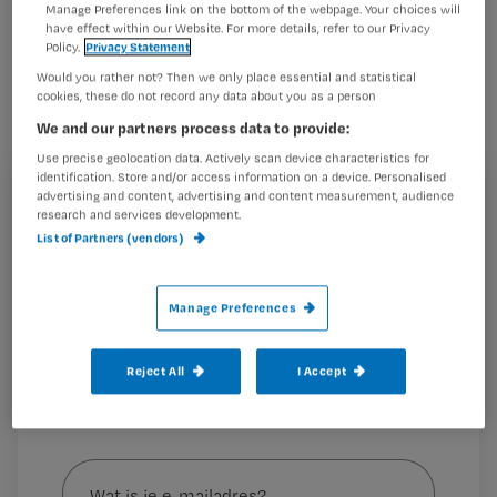
Manage Preferences link on the bottom of the webpage. Your choices will
inzicht met haar dat de pijn wat
have effect within our Website. For more details, refer to our Privacy
Policy.
Privacy Statement
verzacht.
Would you rather not? Then we only place essential and statistical
cookies, these do not record any data about you as a person
We and our partners process data to provide:
Use precise geolocation data. Actively scan device characteristics for
Lees ook de vorige blog van Jennifer.
identification. Store and/or access information on a device. Personalised
Jennifer reageert op
advertising and content, advertising and content measurement, audience
Registreren
research and services development.
List of Partners (vendors)
Wil je dit artikel lezen?
Maak gratis een account aan en lees 2
…
Manage Preferences
artikelen gratis per maand
Al een account of abonnement?
Log dan in
Reject All
I Accept
Wat
is