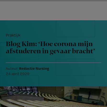
Nursing
W
Skip
Skip
Skip
voor
m
Inloggen
to
to
to
verpleegkundigen
wi
primary
main
footer
jo
navigation
content
Reader
st
Interactions
be
Praktijk
Blog Kim: ‘Hoe corona mijn
afstuderen in gevaar bracht’
Redactie Nursing
Auteur:
24 april 2020