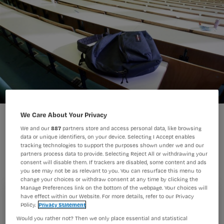
We Care About Your Privacy
We and our
887
partners store and access personal data, like browsing
Kims planning was dat ze komende
data or unique identifiers, on your device. Selecting I Accept enables
zomer zou diplomeren als
tracking technologies to support the purposes shown under we and our
partners process data to provide. Selecting Reject All or withdrawing your
verpleegkundige. Maar toen gooide de
consent will disable them. If trackers are disabled, some content and ads
you see may not be as relevant to you. You can resurface this menu to
coronacrisis roet in het eten. Een
change your choices or withdraw consent at any time by clicking the
Manage Preferences link on the bottom of the webpage. Your choices will
onzekere tijd breekt aan.
have effect within our Website. For more details, refer to our Privacy
Registreren
Policy.
Privacy Statement
Wil je dit artikel lezen?
Would you rather not? Then we only place essential and statistical