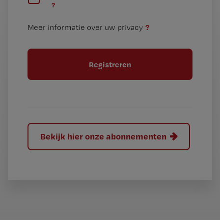
?
e
t
n
i
?
Meer informatie over uw privacy
t
t
i
e
t
l
e
l
?
Bekijk hier onze abonnementen