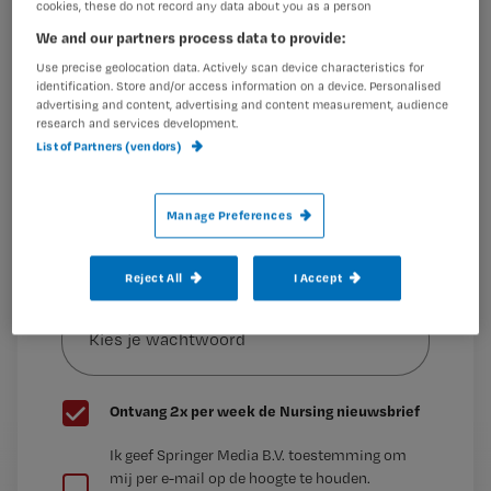
cookies, these do not record any data about you as a person
Het plan was dat ik in juli 2020 zou afstuderen.
We and our partners process data to provide:
Maak gratis een account aan en lees 2
…
artikelen gratis per maand
Use precise geolocation data. Actively scan device characteristics for
identification. Store and/or access information on a device. Personalised
advertising and content, advertising and content measurement, audience
Al een account of abonnement?
Log dan in
research and services development.
List of Partners (vendors)
Wat
Manage Preferences
is
je
e-
Reject All
I Accept
Kies
mailadres?
je
*
wachtwoord
G
Ontvang 2x per week de Nursing nieuwsbrief
e
G
Ik geef Springer Media B.V. toestemming om
e
mij per e-mail op de hoogte te houden.
e
n