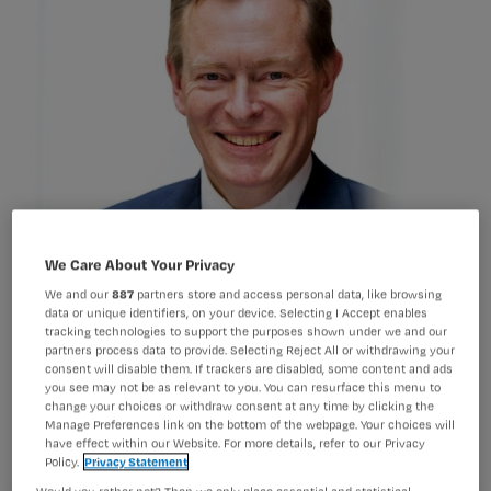
We Care About Your Privacy
We and our
887
partners store and access personal data, like browsing
data or unique identifiers, on your device. Selecting I Accept enables
tracking technologies to support the purposes shown under we and our
partners process data to provide. Selecting Reject All or withdrawing your
Minister Bruins heeft een verkenner
consent will disable them. If trackers are disabled, some content and ads
you see may not be as relevant to you. You can resurface this menu to
benoemd die de gesprekken over een
change your choices or withdraw consent at any time by clicking the
Manage Preferences link on the bottom of the webpage. Your choices will
nieuwe cao ziekenhuizen moet
have effect within our Website. For more details, refer to our Privacy
Policy.
Privacy Statement
vlottrekken.