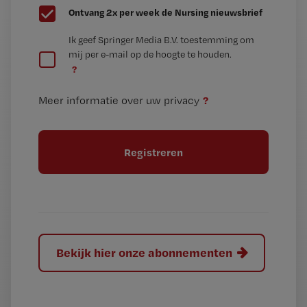
G
Ontvang 2x per week de Nursing nieuwsbrief
e
G
Ik geef Springer Media B.V. toestemming om
e
mij per e-mail op de hoogte te houden.
e
n
?
e
t
n
i
?
Meer informatie over uw privacy
t
t
i
e
t
l
e
l
?
Bekijk hier onze abonnementen