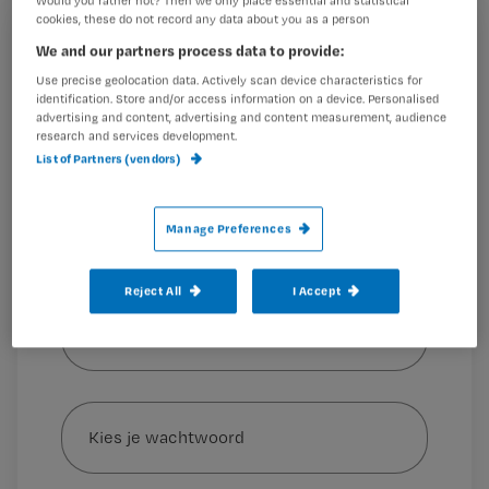
Would you rather not? Then we only place essential and statistical
cookies, these do not record any data about you as a person
Registreren
We and our partners process data to provide:
Het gaat om Wim Kooijman, oud-vice-president HR bij
Use precise geolocation data. Actively scan device characteristics for
Wil je dit artikel lezen?
KLM/Air France en verantwoordelijk voor het sociale
identification. Store and/or access information on a device. Personalised
beleid.
Dat meldt Skipr.nl.
advertising and content, advertising and content measurement, audience
research and services development.
Maak gratis een account aan en lees 2
…
List of Partners (vendors)
artikelen gratis per maand
Al een account of abonnement?
Log dan in
Manage Preferences
Reject All
I Accept
Wat
is
je
e-
Kies
mailadres?
je
*
wachtwoord