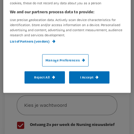
cookies, these do not record any data about you as a person
Wil je dit artikel lezen?
We and our partners process data to provide:
Mevrouw De Jager is een
Use precise geolocation data. Actively scan device characteristics for
Maak gratis een account aan en lees 2
…
identification. Store and/or access information on a device. Personalised
artikelen gratis per maand
advertising and content, advertising and content measurement, audience
research and services development.
Al een account of abonnement?
Log dan in
List of Partners (vendors)
Manage Preferences
Wat
is
Reject All
I Accept
je
e-
Kies
mailadres?
je
*
wachtwoord
G
Ontvang 2x per week de Nursing nieuwsbrief
e