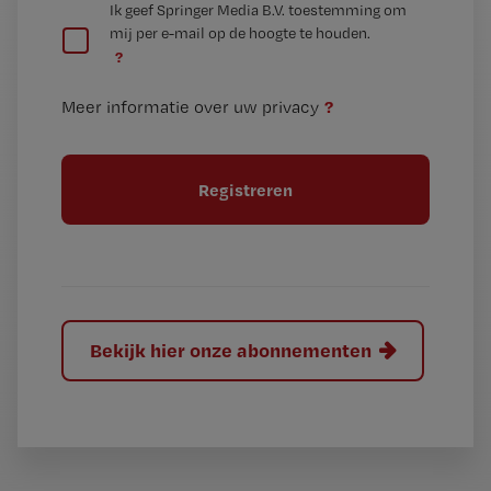
G
Ik geef Springer Media B.V. toestemming om
e
mij per e-mail op de hoogte te houden.
e
n
?
e
t
n
i
?
Meer informatie over uw privacy
t
t
i
e
t
l
e
l
?
Bekijk hier onze abonnementen