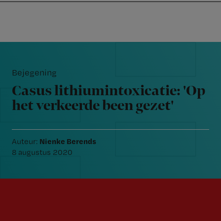
Nursing
W
Skip
Skip
Skip
voor
m
Inloggen
to
to
to
verpleegkundigen
wi
primary
main
footer
jo
navigation
content
Reader
st
Interactions
be
Bejegening
Casus lithiumintoxicatie: 'Op
het verkeerde been gezet'
Nienke Berends
Auteur:
8 augustus 2020