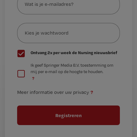
is
je
e-
Kies
mailadres?
je
*
wachtwoord
G
Ontvang 2x per week de Nursing nieuwsbrief
e
G
Ik geef Springer Media B.V. toestemming om
e
mij per e-mail op de hoogte te houden.
e
n
?
e
t
n
i
?
Meer informatie over uw privacy
t
t
i
e
t
l
e
l
?