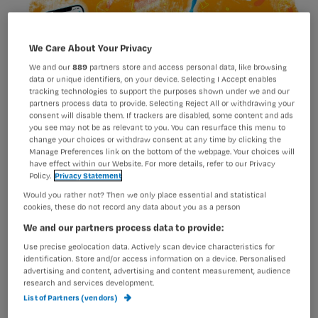
We Care About Your Privacy
We and our
889
partners store and access personal data, like browsing
data or unique identifiers, on your device. Selecting I Accept enables
tracking technologies to support the purposes shown under we and our
partners process data to provide. Selecting Reject All or withdrawing your
consent will disable them. If trackers are disabled, some content and ads
you see may not be as relevant to you. You can resurface this menu to
change your choices or withdraw consent at any time by clicking the
Manage Preferences link on the bottom of the webpage. Your choices will
have effect within our Website. For more details, refer to our Privacy
Policy.
Privacy Statement
In 2021 werd het preferentiebeleid
Would you rather not? Then we only place essential and statistical
cookies, these do not record any data about you as a person
voor insuline geïntroduceerd en
We and our partners process data to provide:
moesten veel mensen met diabetes
Use precise geolocation data. Actively scan device characteristics for
overstappen naar zogenaamde
identification. Store and/or access information on a device. Personalised
advertising and content, advertising and content measurement, audience
insuline biosimilars. Afgelopen maart
research and services development.
kwam verzekeraar CZ met het nieuws
List of Partners (vendors)