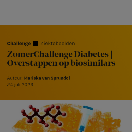
Nursing
W
Skip
Skip
Skip
voor
m
Inloggen
to
to
to
verpleegkundigen
wi
primary
main
footer
jo
navigation
content
Reader
st
Interactions
be
Challenge
Ziektebeelden
ZomerChallenge Diabetes |
Overstappen op biosimilars
Mariska van Sprundel
Auteur:
24 juli 2023