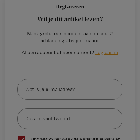
Registreren
Wil je dit artikel lezen?
Maak gratis een account aan en lees 2
artikelen gratis per maand
Al een account of abonnement?
Log dan in
Wat
is
je
e-
Kies
mailadres?
je
*
wachtwoord
G
Ontvang 2x per week de Nursing nieuwsbrief