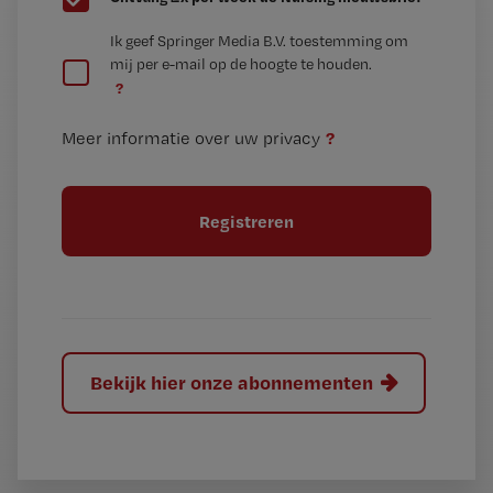
e
G
Ik geef Springer Media B.V. toestemming om
e
mij per e-mail op de hoogte te houden.
e
n
?
e
t
n
i
?
Meer informatie over uw privacy
t
t
i
e
t
l
e
l
?
Bekijk hier onze abonnementen