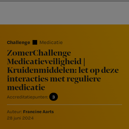
Nursing
W
Skip
Skip
Skip
voor
m
Inloggen
to
to
to
verpleegkundigen
wi
primary
main
footer
jo
navigation
content
Reader
st
Interactions
be
Challenge
Medicatie
ZomerChallenge
Medicatieveiligheid |
Kruidenmiddelen: let op deze
interacties met reguliere
medicatie
3
Accreditatiepunten:
Francine Aarts
Auteur:
28 juni 2024