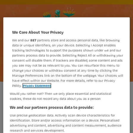
We Care About Your Privacy
We and our
887
partners store and access personal data, like browsing
data or unique identifiers, on your device. Selecting I Accept enables
tracking technologies to support the purposes shown under we and our
partners process data to provide. Selecting Reject All or withdrawing your
consent will disable them. If trackers are disabled, some content and ads
you see may not be as relevant to you. You can resurface this menu to
change your choices or withdraw consent at any time by clicking the
Manage Preferences link on the bottom of the webpage. Your choices will
have effect within our Website. For more details, refer to our Privacy
Policy.
Privacy Statement
Maren Bruin
Foto:
Would you rather not? Then we only place essential and statistical
cookies, these do not record any data about you as a person
We and our partners process data to provide:
Je patiënt gebruikt een kruidenmiddel
Use precise geolocation data. Actively scan device characteristics for
identification. Store and/or access information on a device. Personalised
als kurkuma, knoflook of echinacea.
advertising and content, advertising and content measurement, audience
Dat klinkt onschuldig, maar is dat ook
research and services development.