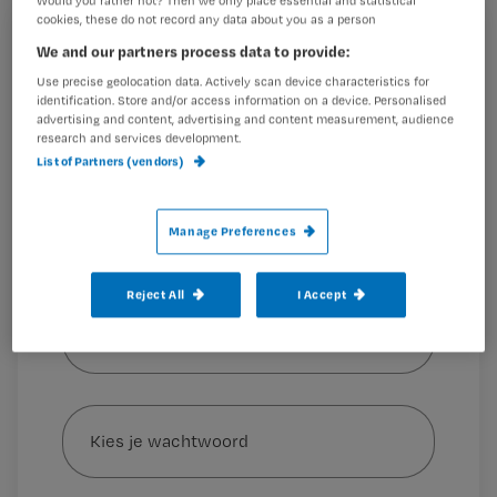
Would you rather not? Then we only place essential and statistical
de vakbonden en de NVZ afgesproken.
cookies, these do not record any data about you as a person
Registreren
We and our partners process data to provide:
Use precise geolocation data. Actively scan device characteristics for
Wil je dit artikel lezen?
identification. Store and/or access information on a device. Personalised
Nu de zorg voor covid-19-patiënten afgeschaald
advertising and content, advertising and content measurement, audience
Maak gratis een account aan en lees 2
research and services development.
…
artikelen gratis per maand
List of Partners (vendors)
Al een account of abonnement?
Log dan in
Manage Preferences
Reject All
I Accept
Wat
is
je
e-
Kies
mailadres?
je
*
wachtwoord