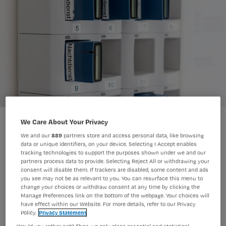
We Care About Your Privacy
We and our
889
partners store and access personal data, like browsing
data or unique identifiers, on your device. Selecting I Accept enables
tracking technologies to support the purposes shown under we and our
Ziekenhuizen mogen geen
partners process data to provide. Selecting Reject All or withdrawing your
consent will disable them. If trackers are disabled, some content and ads
uitzonderingen meer maken op de
you see may not be as relevant to you. You can resurface this menu to
change your choices or withdraw consent at any time by clicking the
werktijden en roosters, zoals de
Manage Preferences link on the bottom of the webpage. Your choices will
have effect within our Website. For more details, refer to our Privacy
afgelopen maanden het geval was
Policy.
Privacy Statement
vanwege de coronacrisis. Dat hebben