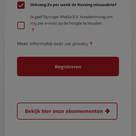
G
Ontvang 2x per week de Nursing nieuwsbrief
e
G
Ik geef Springer Media B.V. toestemming om
e
mij per e-mail op de hoogte te houden.
e
n
?
e
t
n
i
?
Meer informatie over uw privacy
t
t
i
e
t
l
e
l
?
Bekijk hier onze abonnementen