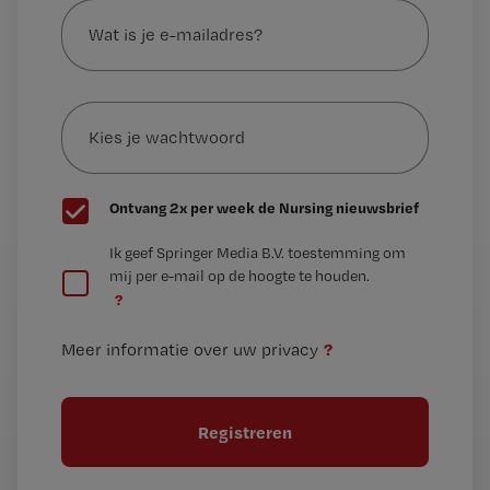
is
je
e-
Kies
mailadres?
je
*
wachtwoord
G
Ontvang 2x per week de Nursing nieuwsbrief
e
G
Ik geef Springer Media B.V. toestemming om
e
mij per e-mail op de hoogte te houden.
e
n
?
e
t
n
i
?
Meer informatie over uw privacy
t
t
i
e
t
l
e
l