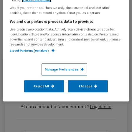
wijkverpleegkundige en
Would you rather not? Then we only place essential and statistical
cookies, these do not record any data about you as a person
verplegingswetenschapper, en was
We and our partners process data to provide:
vanuit de vakgroep
Use precise geolocation data. Actively scan device characteristics for
Wijkverpleegkundigen van V&VN
identification. Store and/or access information on a device. Personalised
advertising and content, advertising and content measurement, audience
betrokken bij de ontwikkeling van de
research and services development.
richtlijn.
List of Partners (vendors)
Registreren
Manage Preferences
Wil je dit artikel lezen?
Wat
Reject All
I Accept
Maak gratis een account aan en lees 2
…
artikelen gratis per maand
Al een account of abonnement?
Log dan in
Wat