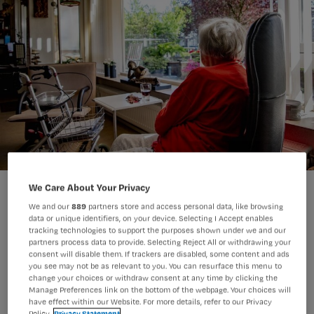
We Care About Your Privacy
We and our
889
partners store and access personal data, like browsing
data or unique identifiers, on your device. Selecting I Accept enables
tracking technologies to support the purposes shown under we and our
partners process data to provide. Selecting Reject All or withdrawing your
Vorige week verscheen de nieuwe
consent will disable them. If trackers are disabled, some content and ads
verpleegkundige richtlijn
you see may not be as relevant to you. You can resurface this menu to
change your choices or withdraw consent at any time by clicking the
Eenzaamheid onder ouderen.
Manage Preferences link on the bottom of the webpage. Your choices will
have effect within our Website. For more details, refer to our Privacy
Marjolein Zilverentant is al 30 jaar
Policy.
Privacy Statement