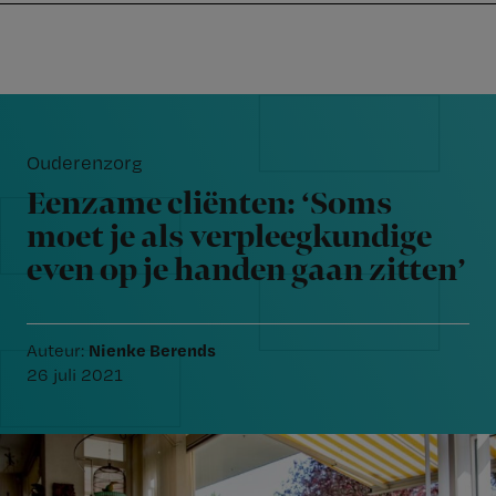
Nursing
W
Skip
Skip
Skip
voor
m
Inloggen
to
to
to
verpleegkundigen
wi
primary
main
footer
jo
navigation
content
Reader
st
Interactions
be
Ouderenzorg
Eenzame cliënten: ‘Soms
moet je als verpleegkundige
even op je handen gaan zitten’
Nienke Berends
Auteur:
26 juli 2021