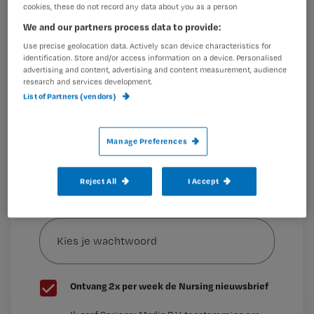
een antigif, en bovendien aan te leren.’
cookies, these do not record any data about you as a person
Wil je dit artikel lezen?
We and our partners process data to provide:
Use precise geolocation data. Actively scan device characteristics for
Maak gratis een account aan en lees 2
…
identification. Store and/or access information on a device. Personalised
artikelen gratis per maand
advertising and content, advertising and content measurement, audience
research and services development.
Al een account of abonnement?
Log dan in
List of Partners (vendors)
Manage Preferences
Wat
is
Reject All
I Accept
je
e-
Kies
mailadres?
je
*
wachtwoord
G
Ontvang 2x per week de Nursing nieuwsbrief
e