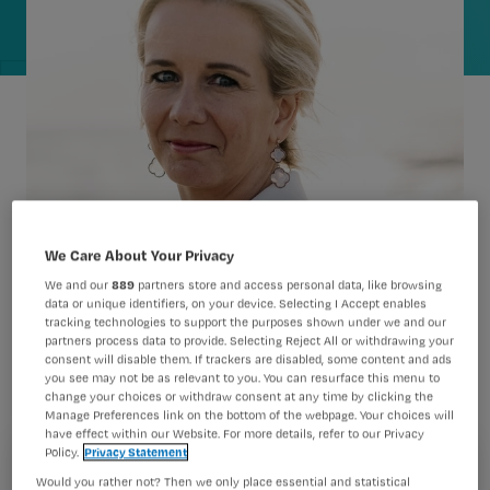
We Care About Your Privacy
We and our
889
partners store and access personal data, like browsing
Volgens doctor in de psychologie Elke
data or unique identifiers, on your device. Selecting I Accept enables
tracking technologies to support the purposes shown under we and our
Geraerts is er een toename van burn-
partners process data to provide. Selecting Reject All or withdrawing your
outs omdat we ons brein
consent will disable them. If trackers are disabled, some content and ads
you see may not be as relevant to you. You can resurface this menu to
verwaarlozen. ‘Als verpleegkundige
change your choices or withdraw consent at any time by clicking the
Manage Preferences link on the bottom of the webpage. Your choices will
loop je op papier een verhoogd risico.
have effect within our Website. For more details, refer to our Privacy
Policy.
Privacy Statement
Maar veerkracht en bevlogenheid zijn
Registreren
Would you rather not? Then we only place essential and statistical