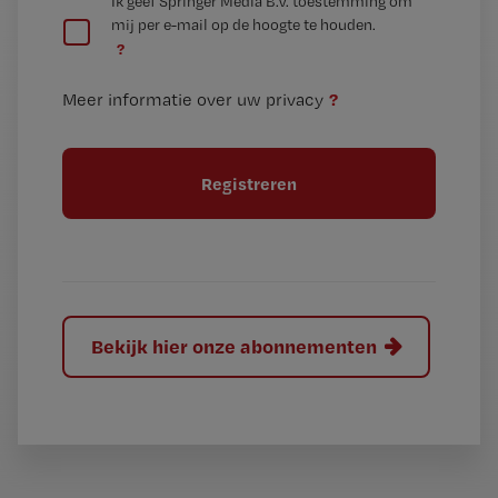
G
Ik geef Springer Media B.V. toestemming om
e
mij per e-mail op de hoogte te houden.
e
n
?
e
t
n
i
?
Meer informatie over uw privacy
t
t
i
e
t
l
e
l
?
Bekijk hier onze abonnementen