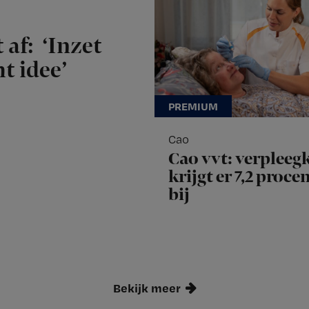
 af: ‘Inzet
t idee’
Cao
Cao vvt: verpleeg
krijgt er 7,2 proce
bij
Bekijk meer