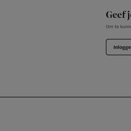
Geef j
Om te kunne
Inlogg