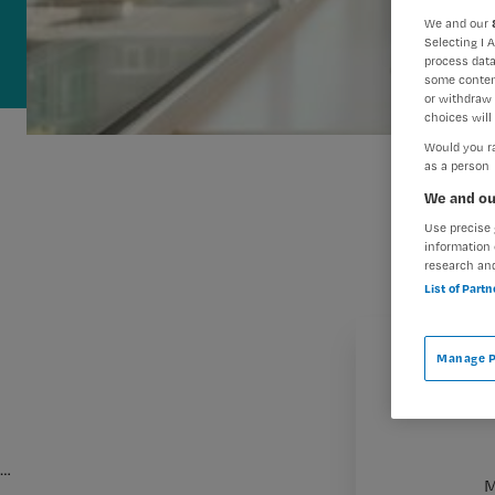
We and our
Selecting I 
process data
some conten
or withdraw 
choices will 
Would you ra
as a person
We and ou
Use precise 
information 
research an
List of Part
Manage P
…
M