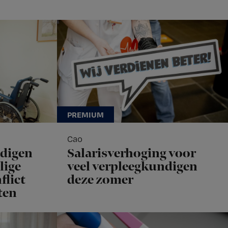
Cao
ndigen
Salarisverhoging voor
lige
veel verpleegkundigen
flict
deze zomer
ten