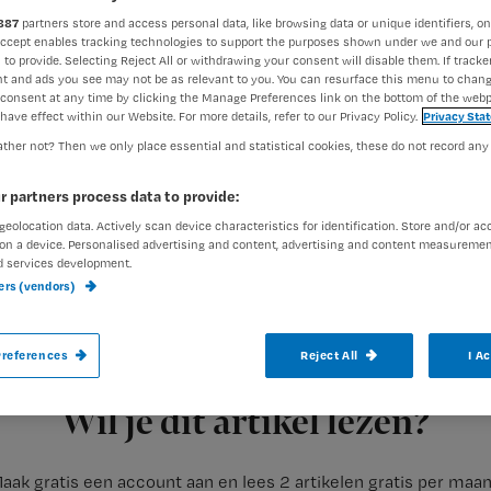
887
partners store and access personal data, like browsing data or unique identifiers, on
Accept enables tracking technologies to support the purposes shown under we and our 
 to provide. Selecting Reject All or withdrawing your consent will disable them. If tracker
Francine Aarts
9 juni 2017
Auteur:
t and ads you see may not be as relevant to you. You can resurface this menu to chan
consent at any time by clicking the Manage Preferences link on the bottom of the webp
have effect within our Website. For more details, refer to our Privacy Policy.
Privacy Sta
ther not? Then we only place essential and statistical cookies, these do not record any
r partners process data to provide:
geolocation data. Actively scan device characteristics for identification. Store and/or ac
Eén op de twee verpleegkundigen overwe
on a device. Personalised advertising and content, advertising and content measuremen
d services development.
vanwege de hoge werkdruk. Dat blijkt uit
ners (vendors)
onder ruim 750 verpleegkundigen en ver
references
Reject All
I A
Registreren
Negen op de tien
Wil je dit artikel lezen?
aak gratis een account aan en lees 2 artikelen gratis per maa