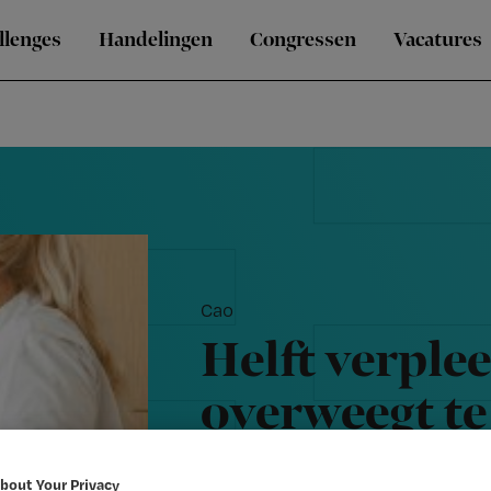
llenges
Handelingen
Congressen
Vacatures
Cao
Helft verpl
overweegt t
werkdruk
bout Your Privacy