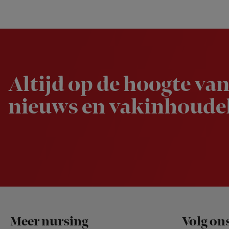
Newsletter
Altijd op de hoogte van
nieuws en vakinhoudel
Footer
Meer nursing
Volg on