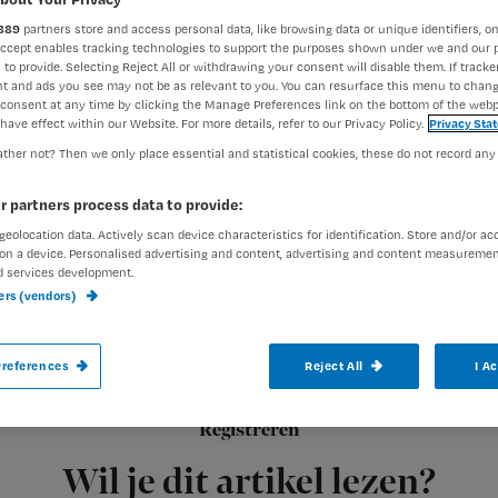
889
partners store and access personal data, like browsing data or unique identifiers, on
Accept enables tracking technologies to support the purposes shown under we and our 
 to provide. Selecting Reject All or withdrawing your consent will disable them. If tracker
Annet Maseland
9 februari 2
Auteur:
t and ads you see may not be as relevant to you. You can resurface this menu to chan
consent at any time by clicking the Manage Preferences link on the bottom of the webp
have effect within our Website. For more details, refer to our Privacy Policy.
Privacy Sta
ther not? Then we only place essential and statistical cookies, these do not record any
r partners process data to provide:
geolocation data. Actively scan device characteristics for identification. Store and/or ac
De wetenschappelijke aanwijzingen stapel
on a device. Personalised advertising and content, advertising and content measuremen
voor lijf en leden. Toch ontkom je er niet
d services development.
ners (vendors)
schade van nachtdiensten beperken? We v
references
Reject All
I A
1.
Registreren
Wil je dit artikel lezen?