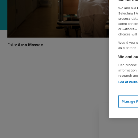
We and our
Selecting I 
process data
some conten
or withdraw 
choices will 
Would you ra
Arno Massee
Foto:
as a person
We and ou
Use precise 
information 
research an
List of Part
Manage P