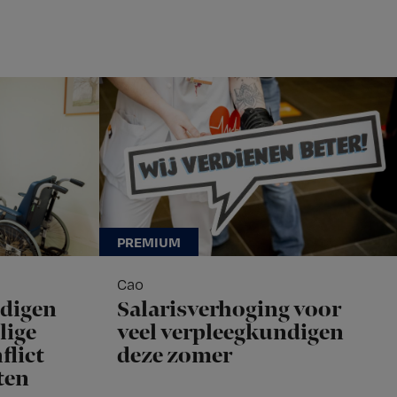
Cao
ndigen
Salarisverhoging voor
lige
veel verpleegkundigen
flict
deze zomer
ten