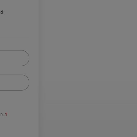
nd
?
n.