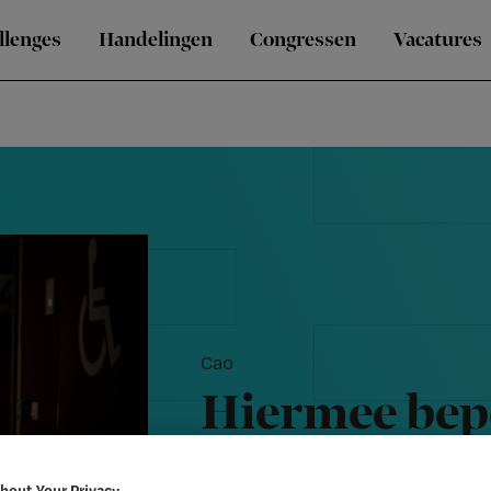
llenges
Handelingen
Congressen
Vacatures
Cao
Hiermee bepe
van de nacht
bout Your Privacy