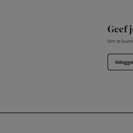
Geef j
Om te kunne
Inlogg