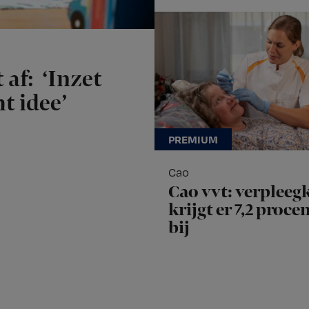
 af: ‘Inzet
t idee’
Cao
Cao vvt: verpleeg
krijgt er 7,2 proce
bij