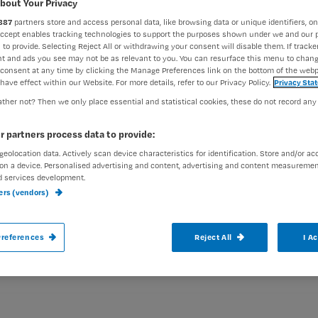
bout Your Privacy
887
partners store and access personal data, like browsing data or unique identifiers, on
Accept enables tracking technologies to support the purposes shown under we and our 
Jeroen Wapenaar
7 augustus
 to provide. Selecting Reject All or withdrawing your consent will disable them. If tracker
Auteur:
t and ads you see may not be as relevant to you. You can resurface this menu to chan
consent at any time by clicking the Manage Preferences link on the bottom of the webp
have effect within our Website. For more details, refer to our Privacy Policy.
Privacy Sta
ther not? Then we only place essential and statistical cookies, these do not record any
r partners process data to provide:
Deel 2 van dit tweeluik over artsenvisite 
geolocation data. Actively scan device characteristics for identification. Store and/or ac
on a device. Personalised advertising and content, advertising and content measuremen
Daar zijn verschillende instrumenten voor
d services development.
ners (vendors)
bekendste, maar er zijn alternatieven.
references
Reject All
I A