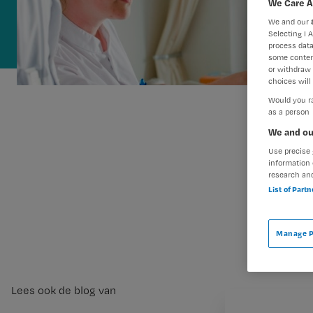
We Care A
We and our
Selecting I 
process data
some conten
or withdraw 
choices will 
Would you ra
as a person
We and ou
Use precise 
information 
research an
List of Part
Manage P
Lees ook de blog van