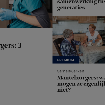
samenwerking tu
generaties
ers: 3
Samenwerken
Mantelzorgers: w
mogen ze eigenlij
niet?