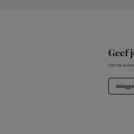
Geef j
Om te kunne
Inlogg