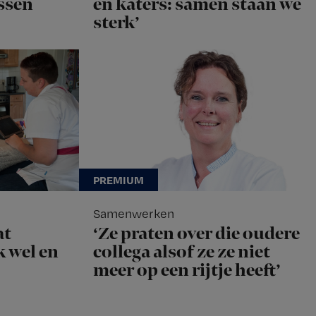
ssen
en katers: samen staan we
sterk’
Samenwerken
at
‘Ze praten over die oudere
k wel en
collega alsof ze ze niet
meer op een rijtje heeft’