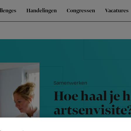
llenges
Handelingen
Congressen
Vacatures
Samenwerken
Hoe haal je h
artsenvisite
structuur