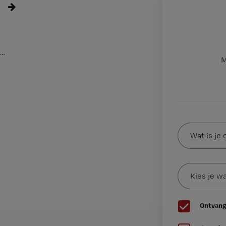
…
M
Wat
is
je
e-
Kies
mailadres?
je
*
wachtwoord
G
Ontvang
e