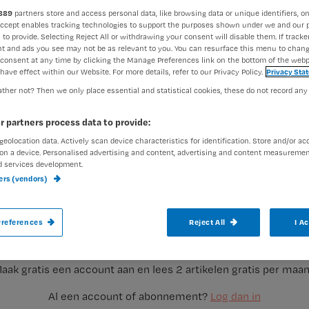
889
partners store and access personal data, like browsing data or unique identifiers, on
Accept enables tracking technologies to support the purposes shown under we and our 
 to provide. Selecting Reject All or withdrawing your consent will disable them. If tracker
Nienke Berends
20 maart 20
Auteur:
t and ads you see may not be as relevant to you. You can resurface this menu to chan
consent at any time by clicking the Manage Preferences link on the bottom of the webp
have effect within our Website. For more details, refer to our Privacy Policy.
Privacy Sta
ther not? Then we only place essential and statistical cookies, these do not record any
r partners process data to provide:
geolocation data. Actively scan device characteristics for identification. Store and/or ac
Wijkverpleegkundigen hebben er misschie
on a device. Personalised advertising and content, advertising and content measuremen
d services development.
gaat er gewerkt worden met zogenaamde c
ners (vendors)
enthousiast, maar er klinkt ook kritiek. 
Registreren
zijn de voor- en nadelen?
references
Reject All
I A
Wil je dit artikel lezen?
aak gratis een account aan en lees 2 artikelen gratis per maa
Al een account of abonnement?
Log dan in