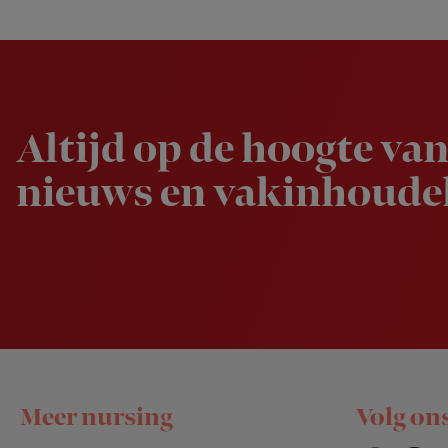
Newsletter
Altijd op de hoogte van
nieuws en vakinhoudel
Footer
Meer nursing
Volg on