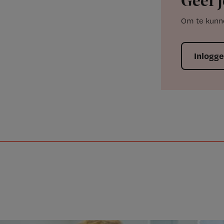
Geef j
Om te kunne
Inlogg