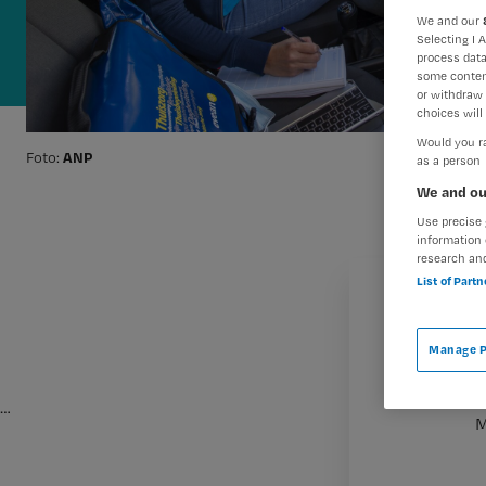
We and our
Selecting I 
process data
some conten
or withdraw 
choices will 
Would you ra
ANP
Foto:
as a person
We and ou
Use precise 
information 
research an
List of Part
Manage P
…
M