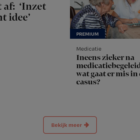
 af: ‘Inzet
t idee’
Medicatie
Ineens zieker na
medicatiebegeleid
wat gaat er mis in
casus?
Bekijk meer