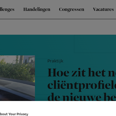
llenges
Handelingen
Congressen
Vacatures
Praktijk
Hoe zit het 
cliëntprofiel
de nieuwe be
wijkverpleg
bout Your Privacy