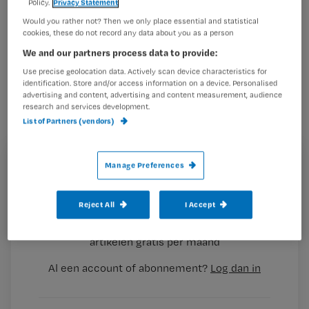
Policy.
Privacy Statement
Would you rather not? Then we only place essential and statistical
Werk je in een algemeen ziekenhuis?
cookies, these do not record any data about you as a person
We and our partners process data to provide:
Dan krijg je volgens de nieuwe cao
Use precise geolocation data. Actively scan device characteristics for
een nabetaling van
identification. Store and/or access information on a device. Personalised
onregelmatigheidstoeslag (ORT) in de
advertising and content, advertising and content measurement, audience
research and services development.
jaren 2012, 2013 en 2014. Wat kun je
List of Partners (vendors)
verwachten? Nursing vroeg het Rolf
de Wilde, cao-onderhandelaar bij
Manage Preferences
Registreren
vakbond Nu’91.
Wil je dit artikel lezen?
Reject All
I Accept
Maak gratis een account aan en lees 2
…
artikelen gratis per maand
Al een account of abonnement?
Log dan in