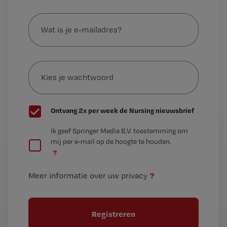
Wat
is
je
e-
Kies
mailadres?
je
*
wachtwoord
G
Ontvang 2x per week de Nursing nieuwsbrief
e
G
Ik geef Springer Media B.V. toestemming om
e
mij per e-mail op de hoogte te houden.
e
n
?
e
t
n
i
?
Meer informatie over uw privacy
t
t
i
e
t
l
e