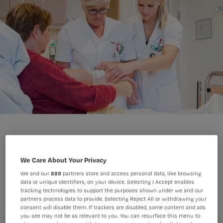
We Care About Your Privacy
Rustig thuis herstellen van een
We and our
889
partners store and access personal data, like browsing
blessure of griep? Niet altijd. Wat doe
data or unique identifiers, on your device. Selecting I Accept enables
tracking technologies to support the purposes shown under we and our
je als je leidinggevende je onder druk
partners process data to provide. Selecting Reject All or withdrawing your
consent will disable them. If trackers are disabled, some content and ads
zet om zo snel mogelijk weer te
you see may not be as relevant to you. You can resurface this menu to