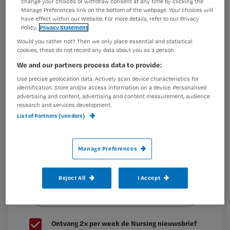
change your choices or withdraw consent at any time by clicking the
komen werken?
Registreren
Manage Preferences link on the bottom of the webpage. Your choices will
have effect within our Website. For more details, refer to our Privacy
Wil je dit artikel lezen?
Policy.
Privacy Statement
‘Volgens mijn leidinggevende kon ik met één
Would you rather not? Then we only place essential and statistical
Maak gratis een account aan en lees 2
…
cookies, these do not record any data about you as a person
artikelen gratis per maand
We and our partners process data to provide:
Use precise geolocation data. Actively scan device characteristics for
Al een account of abonnement?
Log dan in
identification. Store and/or access information on a device. Personalised
advertising and content, advertising and content measurement, audience
research and services development.
List of Partners (vendors)
Wat
is
je
Manage Preferences
e-
Kies
mailadres?
Reject All
I Accept
je
*
wachtwoord
G
Ontvang 2x per week de Nursing nieuwsbrief