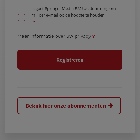
e
G
Ik geef Springer Media B.V. toestemming om
e
mij per e-mail op de hoogte te houden.
e
n
?
e
t
n
i
?
Meer informatie over uw privacy
t
t
i
e
t
l
e
l
?
Bekijk hier onze abonnementen