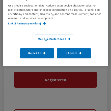
Kies
mailadres?
Use precise geolocation data. Actively scan device characteristics for
identification. Store and/or access information on a device. Personalised
je
*
advertising and content, advertising and content measurement, audience
wachtwoord
research and services development.
List of Partners (vendors)
G
Ontvang 2x per week de Nursing nieuwsbrief
e
G
Ik geef Springer Media B.V. toestemming om
Manage Preferences
e
mij per e-mail op de hoogte te houden.
e
n
?
e
t
Reject All
I Accept
n
i
?
Meer informatie over uw privacy
t
t
i
e
t
l
e
l
?