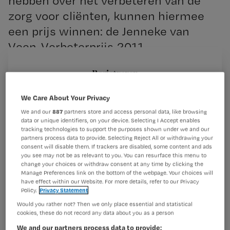
hebben over het verbeteren van de
zorg voor cliënten, kunnen hiermee
een prijs winnen: de Jenneke van
Veen-Verbeterprijs 2011.
Registreren
Wil je dit artikel lezen?
Deze jaarlijkse prijs heeft tot doel om het succes van
We Care About Your Privacy
kwaliteitsverbeteringen in
We and our
887
partners store and access personal data, like browsing
Maak gratis een account aan en lees 2
…
data or unique identifiers, on your device. Selecting I Accept enables
artikelen gratis per maand
tracking technologies to support the purposes shown under we and our
partners process data to provide. Selecting Reject All or withdrawing your
consent will disable them. If trackers are disabled, some content and ads
Al een account of abonnement?
Log dan in
you see may not be as relevant to you. You can resurface this menu to
change your choices or withdraw consent at any time by clicking the
Manage Preferences link on the bottom of the webpage. Your choices will
have effect within our Website. For more details, refer to our Privacy
Wat
Policy.
Privacy Statement
is
Would you rather not? Then we only place essential and statistical
cookies, these do not record any data about you as a person
je
We and our partners process data to provide:
e-