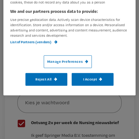
cookies, these do not record any data about you as a person
Wil je dit artikel lezen?
We and our partners process data to provide:
Dit artikel is
Maak gratis een account aan en lees 2
…
Use precise geolocation data. Actively scan device characteristics for
artikelen gratis per maand
identification. Store and/or access information on a device. Personalised
advertising and content, advertising and content measurement, audience
research and services development.
Al een account of abonnement?
Log dan in
List of Partners (vendors)
Manage Preferences
Wat
is
je
Reject All
I Accept
e-
Kies
mailadres?
je
*
wachtwoord
G
Ontvang 2x per week de Nursing nieuwsbrief
e
G
Ik geef Springer Media B.V. toestemming om
e