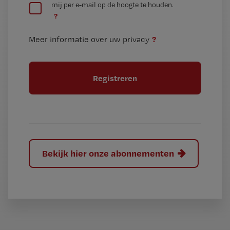
mij per e-mail op de hoogte te houden.
e
n
?
e
t
n
i
?
Meer informatie over uw privacy
t
t
i
e
t
l
e
l
?
Bekijk hier onze abonnementen