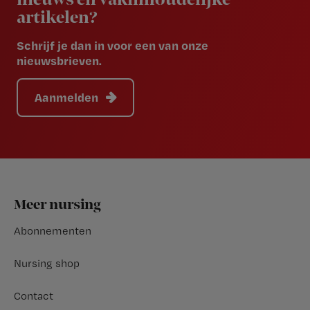
nieuws en vakinhoudelijke
artikelen?
Schrijf je dan in voor een van onze
nieuwsbrieven.
Aanmelden
Footer
Meer nursing
Abonnementen
Nursing shop
Contact