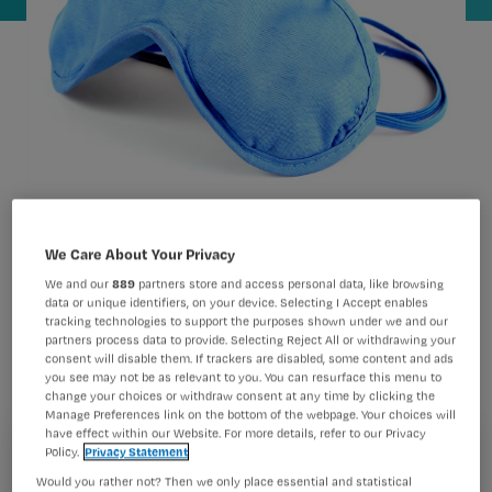
Verpleegkundigen die minder dan elf
We Care About Your Privacy
uur rusttijd krijgen tussen diensten,
We and our
889
partners store and access personal data, like browsing
data or unique identifiers, on your device. Selecting I Accept enables
melden zich vaker ziek. Dat blijkt uit
tracking technologies to support the purposes shown under we and our
Noors onderzoek. Tot verbazing van de
partners process data to provide. Selecting Reject All or withdrawing your
consent will disable them. If trackers are disabled, some content and ads
onderzoekers hadden nachtdiensten
you see may not be as relevant to you. You can resurface this menu to
change your choices or withdraw consent at any time by clicking the
geen effect op het aantal
Manage Preferences link on the bottom of the webpage. Your choices will
have effect within our Website. For more details, refer to our Privacy
ziekmeldingen.
Policy.
Privacy Statement
Registreren
Would you rather not? Then we only place essential and statistical