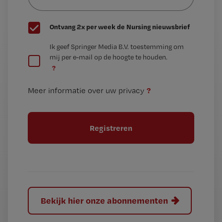
wachtwoord
G
Ontvang 2x per week de Nursing nieuwsbrief
e
G
Ik geef Springer Media B.V. toestemming om
e
mij per e-mail op de hoogte te houden.
e
n
?
e
t
n
i
?
Meer informatie over uw privacy
t
t
i
e
t
l
e
l
?
Bekijk hier onze abonnementen