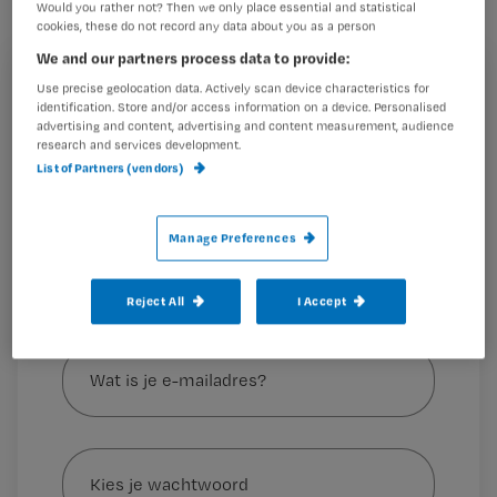
vindt CDA-Kamerlid Evert Jan
Would you rather not? Then we only place essential and statistical
cookies, these do not record any data about you as a person
Slootweg.
We and our partners process data to provide:
Registreren
Use precise geolocation data. Actively scan device characteristics for
identification. Store and/or access information on a device. Personalised
advertising and content, advertising and content measurement, audience
Wil je dit artikel lezen?
Komende zomer dreigt daar anders weer een ernstig
research and services development.
personeelstekort, waardoor verpleeghuizen
List of Partners (vendors)
Maak gratis een account aan en lees 2
…
artikelen gratis per maand
Manage Preferences
Al een account of abonnement?
Log dan in
Reject All
I Accept
Wat
is
je
e-
Kies
mailadres?
je
*