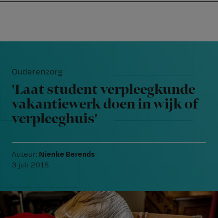
Nursing
W
Skip
Skip
Skip
voor
m
Inloggen
to
to
to
verpleegkundigen
wi
primary
main
footer
jo
navigation
content
Reader
st
Interactions
be
Ouderenzorg
'Laat student verpleegkunde
vakantiewerk doen in wijk of
verpleeghuis'
Nienke Berends
Auteur:
3 juli 2018