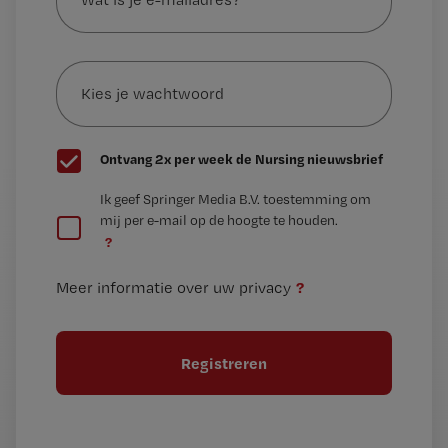
je
e-
Kies
mailadres?
je
*
wachtwoord
G
Ontvang 2x per week de Nursing nieuwsbrief
e
G
Ik geef Springer Media B.V. toestemming om
e
mij per e-mail op de hoogte te houden.
e
n
?
e
t
n
i
?
Meer informatie over uw privacy
t
t
i
e
t
l
e
l
?