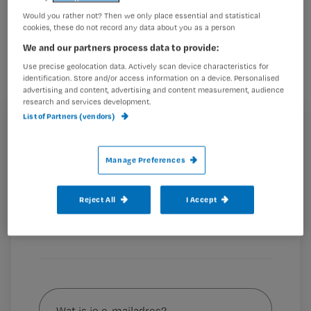
Hogeschool Utrecht (HU) is gestart
Would you rather not? Then we only place essential and statistical
cookies, these do not record any data about you as a person
met het lectoraat Innovaties in de
We and our partners process data to provide:
Preventieve Zorg. Hiervoor is dr.
Use precise geolocation data. Actively scan device characteristics for
Katarina Jerković – Ćosić benoemd tot
identification. Store and/or access information on a device. Personalised
advertising and content, advertising and content measurement, audience
lector.
research and services development.
List of Partners (vendors)
Registreren
Wil je dit artikel lezen?
Het
nieuwe lectoraat
ontwikkelt kennis over preventie in
Manage Preferences
de gezondheidszorg.
Het lectoraat
Maak gratis een account aan en lees 2
…
Reject All
I Accept
artikelen gratis per maand
Al een account of abonnement?
Log dan in
Wat
is