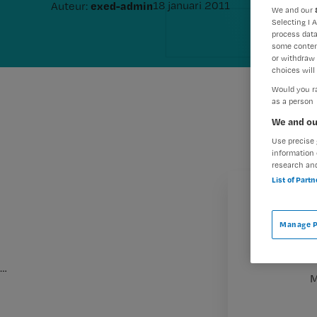
exed-admin
18 januari 2011
Auteur:
We and our
Selecting I 
process data
some conten
or withdraw 
choices will 
Would you ra
as a person
We and ou
Use precise 
information 
research an
List of Part
Manage P
…
M