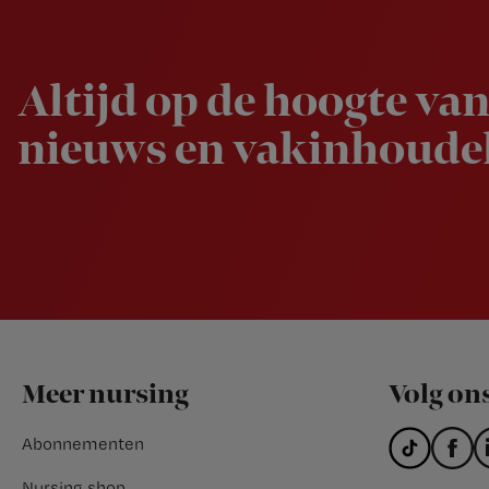
Newsletter
Altijd op de hoogte van
nieuws en vakinhoudel
Footer
Meer nursing
Volg on
Abonnementen
Nursing shop