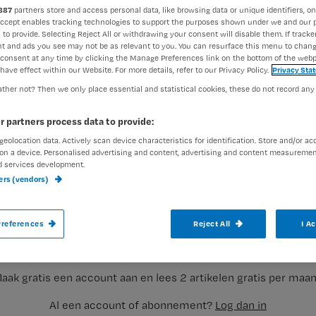
887
partners store and access personal data, like browsing data or unique identifiers, on
Accept enables tracking technologies to support the purposes shown under we and our 
 to provide. Selecting Reject All or withdrawing your consent will disable them. If tracker
t and ads you see may not be as relevant to you. You can resurface this menu to chan
consent at any time by clicking the Manage Preferences link on the bottom of the webp
have effect within our Website. For more details, refer to our Privacy Policy.
Privacy Sta
ther not? Then we only place essential and statistical cookies, these do not record any
r partners process data to provide:
geolocation data. Actively scan device characteristics for identification. Store and/or ac
Het afgelopen jaar ben ik wat meer betro
on a device. Personalised advertising and content, advertising and content measuremen
d services development.
afdeling. Via meldingen in het Incident M
ners (vendors)
waar de meeste incidenten, en (bijna) fou
Registreren
op
references
Reject All
I A
Wil je dit artikel lezen?
aak gratis een account aan en lees 2 artikelen gratis per maa
Al een account of abonnement?
Log dan in