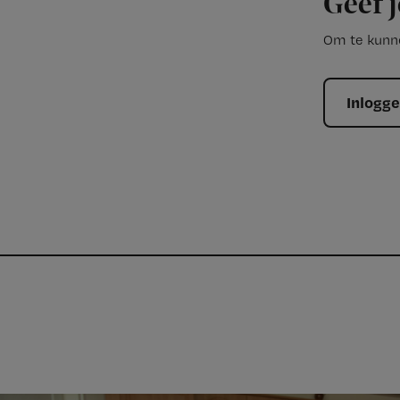
Geef j
Om te kunne
Inlogg