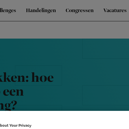
llenges
Handelingen
Congressen
Vacatures
kken: hoe
p een
ng?
bout Your Privacy