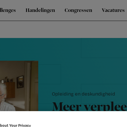
llenges
Handelingen
Congressen
Vacatures
Opleiding en deskundigheid
Meer verple
diploma
bout Your Privacy