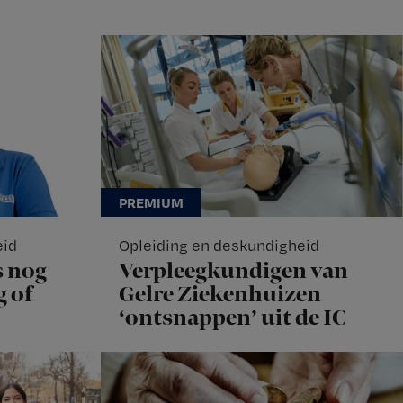
eid
Opleiding en deskundigheid
s nog
Verpleegkundigen van
g of
Gelre Ziekenhuizen
‘ontsnappen’ uit de IC