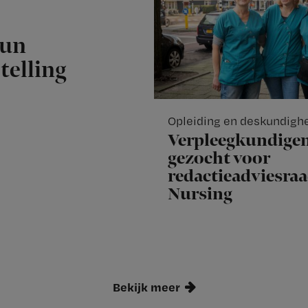
hun
telling
Opleiding en deskundigh
Verpleegkundige
gezocht voor
redactieadviesra
Nursing
Bekijk meer