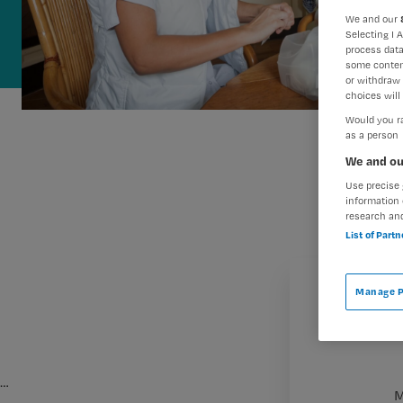
We and our
Selecting I 
process data
some conten
or withdraw 
choices will 
Would you ra
as a person
We and ou
Use precise 
information 
research an
List of Part
Manage P
…
M