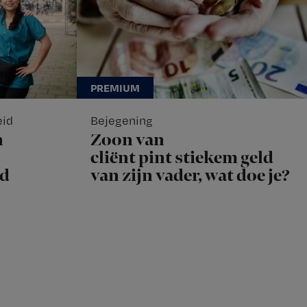
eid
Bejegening
n
Zoon van
cliënt pint stiekem geld
ad
van zijn vader, wat doe je?