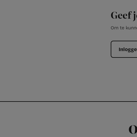
Geef j
Om te kunne
Inlogg
O