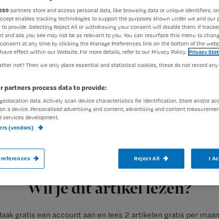
889
partners store and access personal data, like browsing data or unique identifiers, on
Accept enables tracking technologies to support the purposes shown under we and our 
 to provide. Selecting Reject All or withdrawing your consent will disable them. If tracker
Francine Aarts
16 mei 2018
Auteur:
t and ads you see may not be as relevant to you. You can resurface this menu to chan
consent at any time by clicking the Manage Preferences link on the bottom of the webp
have effect within our Website. For more details, refer to our Privacy Policy.
Privacy Sta
ther not? Then we only place essential and statistical cookies, these do not record any
r partners process data to provide:
geolocation data. Actively scan device characteristics for identification. Store and/or ac
Vergeleken met tien jaar geleden haalden
on a device. Personalised advertising and content, advertising and content measuremen
d services development.
verpleegkundigen een diploma. De VVT-sec
ners (vendors)
blijkt uit recente cijfers van het CBS.
references
Reject All
I A
Registreren
In het studiejaar 2016/2017 slaagden bijna tienduizend
Wil je dit artikel lezen?
aak gratis een account aan en lees 2 artikelen gratis per maa