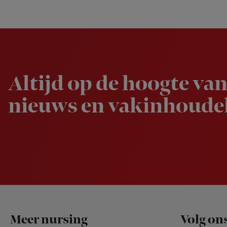
Newsletter
Altijd op de hoogte van
nieuws en vakinhoudel
Footer
Meer nursing
Volg on