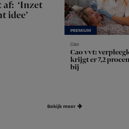
 af: ‘Inzet
t idee’
Cao
Cao vvt: verpleeg
krijgt er 7,2 proce
bij
Bekijk meer