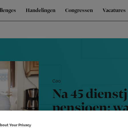
llenges
Handelingen
Congressen
Vacatures
Cao
Na 45 dienst
pensioen: wa
vragen en a
bout Your Privacy