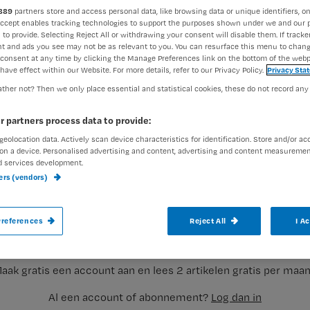
889
partners store and access personal data, like browsing data or unique identifiers, on
Accept enables tracking technologies to support the purposes shown under we and our 
 to provide. Selecting Reject All or withdrawing your consent will disable them. If tracker
Nienke Berends
29 juni 2021
Auteur:
t and ads you see may not be as relevant to you. You can resurface this menu to chan
consent at any time by clicking the Manage Preferences link on the bottom of the webp
have effect within our Website. For more details, refer to our Privacy Policy.
Privacy Sta
ther not? Then we only place essential and statistical cookies, these do not record any
r partners process data to provide:
geolocation data. Actively scan device characteristics for identification. Store and/or ac
Nieuw in de cao vvt: verpleegkundigen en
on a device. Personalised advertising and content, advertising and content measuremen
d services development.
september na 45 dienstjaren stoppen me
ners (vendors)
ophef: wat heb je nou echt aan die regel
Registreren
en tellen
references
Reject All
I A
Wil je dit artikel lezen?
aak gratis een account aan en lees 2 artikelen gratis per maa
Al een account of abonnement?
Log dan in