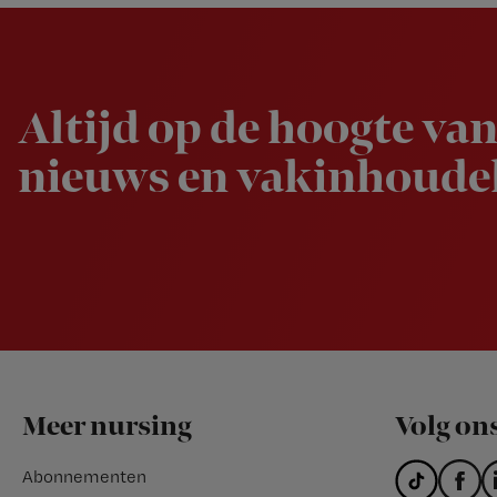
Newsletter
Altijd op de hoogte van
nieuws en vakinhoudel
Footer
Meer nursing
Volg on
Abonnementen