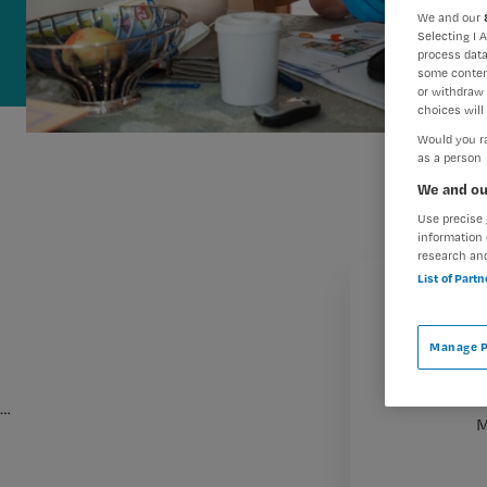
We and our
Selecting I 
process data
some conten
or withdraw 
choices will 
Would you ra
as a person
We and ou
Use precise 
information 
research an
List of Part
Manage P
…
M