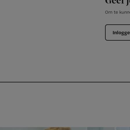
Geef j
Om te kunne
Inlogg