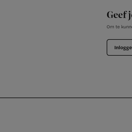
Geef j
Om te kunne
Inlogg