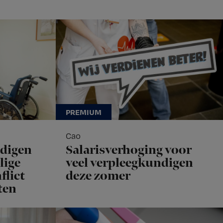
Cao
ndigen
Salarisverhoging voor
lige
veel verpleegkundigen
flict
deze zomer
ten