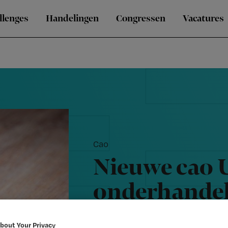
llenges
Handelingen
Congressen
Vacatures
Cao
Nieuwe cao 
onderhandeli
willen de b
bout Your Privacy