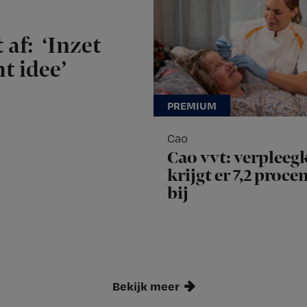
 af: ‘Inzet
t idee’
Cao
Cao vvt: verpleeg
krijgt er 7,2 proce
bij
Bekijk meer