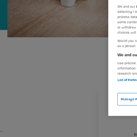
We and our
Selecting I 
process data
some conten
or withdraw 
choices will 
Would you ra
as a person
We and ou
Use precise 
information 
research an
List of Part
Manage P
…
M