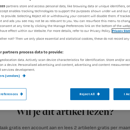
889
partners store and access personal data, like browsing data or unique identifiers, on
Accept enables tracking technologies to support the purposes shown under we and our 
 to provide. Selecting Reject All or withdrawing your consent will disable them. If tracker
Jeroen Wapenaar
15 decemb
Auteur:
t and ads you see may not be as relevant to you. You can resurface this menu to chan
consent at any time by clicking the Manage Preferences link on the bottom of the webp
have effect within our Website. For more details, refer to our Privacy Policy.
Privacy Sta
ther not? Then we only place essential and statistical cookies, these do not record any
r partners process data to provide:
geolocation data. Actively scan device characteristics for identification. Store and/or ac
Vakbonden en werkgevers onderhandelen 
on a device. Personalised advertising and content, advertising and content measuremen
d services development.
liggen onder andere een salarisverhoging
ners (vendors)
de onregelmatigheidstoeslag, en afsprak
references
Reject All
I A
Registreren
De vakbonden die onderhandelen met koepelorganisatie NFU zi
Wil je dit artikel lezen?
aak gratis een account aan en lees 2 artikelen gratis per maa