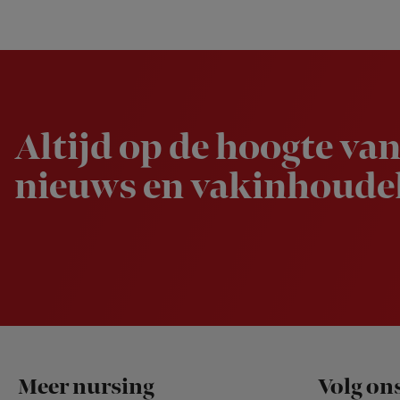
Newsletter
Altijd op de hoogte van
nieuws en vakinhoudel
Footer
Meer nursing
Volg on