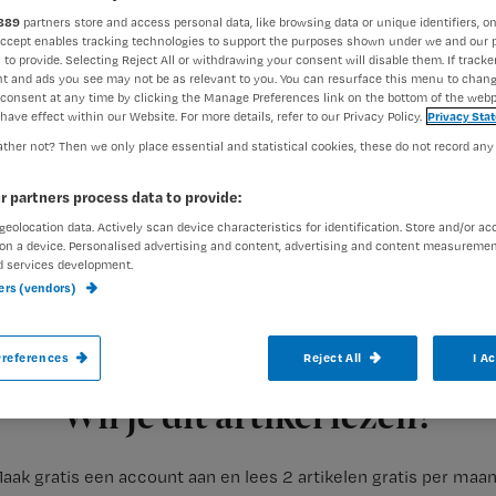
889
partners store and access personal data, like browsing data or unique identifiers, on
Accept enables tracking technologies to support the purposes shown under we and our 
 to provide. Selecting Reject All or withdrawing your consent will disable them. If tracker
Francine Aarts
19 oktober 2
Auteur:
t and ads you see may not be as relevant to you. You can resurface this menu to chan
consent at any time by clicking the Manage Preferences link on the bottom of the webp
have effect within our Website. For more details, refer to our Privacy Policy.
Privacy Sta
ther not? Then we only place essential and statistical cookies, these do not record any
r partners process data to provide:
geolocation data. Actively scan device characteristics for identification. Store and/or ac
‘Van mij hoeft het niet meer’, is een veel
on a device. Personalised advertising and content, advertising and content measuremen
d services development.
Maar gaat het dan om zingeving, eenzaamhe
ners (vendors)
Volgens de-escalatietrainer Barbara Stri
maken.
references
Reject All
I A
Registreren
Wil je dit artikel lezen?
aak gratis een account aan en lees 2 artikelen gratis per maa