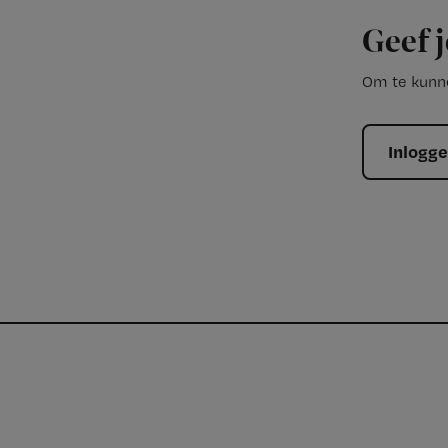
Geef j
Om te kunne
Inlogg