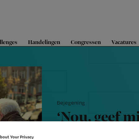
llenges
Handelingen
Congressen
Vacatures
Bejegening
‘Nou, geef m
spuitje’
bout Your Privacy