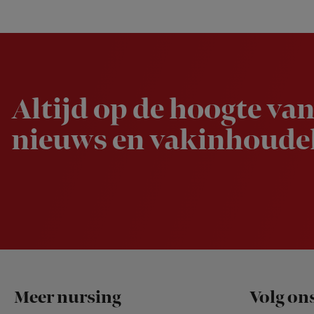
Newsletter
Altijd op de hoogte van
nieuws en vakinhoudel
Footer
Meer nursing
Volg on