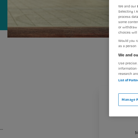
We and our
Selecting I 
process data
some conten
or withdraw 
choices will 
Would you ra
as a person
We and ou
Use precise 
information 
research an
List of Part
Manage P
…
M