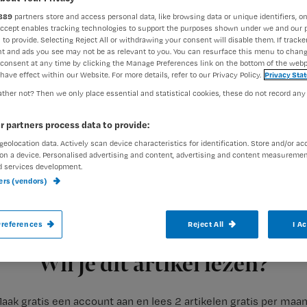
889
partners store and access personal data, like browsing data or unique identifiers, on
Accept enables tracking technologies to support the purposes shown under we and our 
 to provide. Selecting Reject All or withdrawing your consent will disable them. If tracker
Jeroen Wapenaar
22 juni 20
Auteur:
t and ads you see may not be as relevant to you. You can resurface this menu to chan
consent at any time by clicking the Manage Preferences link on the bottom of the webp
have effect within our Website. For more details, refer to our Privacy Policy.
Privacy Sta
ther not? Then we only place essential and statistical cookies, these do not record any
r partners process data to provide:
geolocation data. Actively scan device characteristics for identification. Store and/or ac
Patiënten, verpleegkundigen en andere z
on a device. Personalised advertising and content, advertising and content measuremen
kunnen worden op covid-19, en binnen 24 
d services development.
ners (vendors)
Daarvoor pleit vakbond NU’91.
references
Reject All
I A
Registreren
Volgens NU’91 komt het regelmatig voor dat
Wil je dit artikel lezen?
aak gratis een account aan en lees 2 artikelen gratis per maa