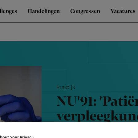
llenges
Handelingen
Congressen
Vacatures
Praktijk
NU'91: 'Pati
verpleegkun
uur testen o
bout Your Privacy