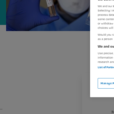
We and our
Selecting I 
process data
some conten
or withdraw 
choices will 
Would you ra
as a person
We and ou
Use precise 
information 
research an
List of Part
Manage P
…
M