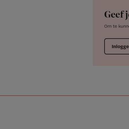
Geef j
Om te kunne
Inlogg