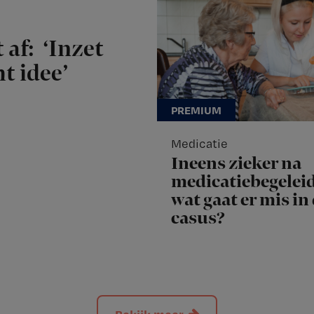
 af: ‘Inzet
t idee’
Medicatie
Ineens zieker na
medicatiebegeleid
wat gaat er mis in
casus?
Bekijk meer