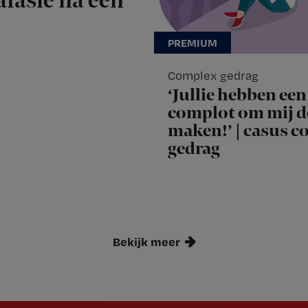
afasie na een
Complex gedrag
‘Jullie hebben een
complot om mij d
maken!’ | casus 
gedrag
Bekijk meer