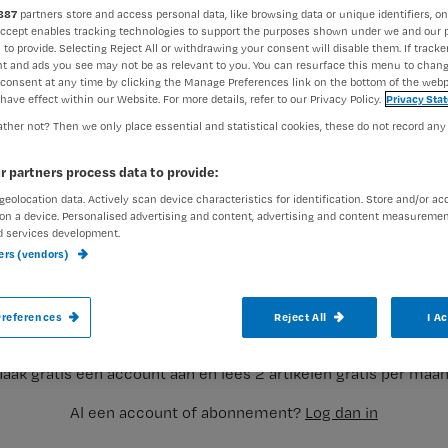
887
partners store and access personal data, like browsing data or unique identifiers, on
Accept enables tracking technologies to support the purposes shown under we and our 
 to provide. Selecting Reject All or withdrawing your consent will disable them. If tracker
t and ads you see may not be as relevant to you. You can resurface this menu to chan
consent at any time by clicking the Manage Preferences link on the bottom of the webp
have effect within our Website. For more details, refer to our Privacy Policy.
Privacy Sta
ther not? Then we only place essential and statistical cookies, these do not record any
Het Universitair Medisch Centrum Gronin
r partners process data to provide:
ervaringen van mensen met dementie en 
geolocation data. Actively scan device characteristics for identification. Store and/or ac
on a device. Personalised advertising and content, advertising and content measuremen
d services development.
ners (vendors)
Registreren
Doel van het project ‘Help, dement! Patiënt en mantelzorger a
Wil je dit artikel lezen?
references
Reject All
I A
aak gratis een account aan en lees 2 artikelen gratis per maa
Al een account of abonnement?
Log dan in