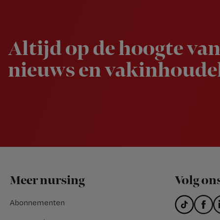
Newsletter
Altijd op de hoogte van
nieuws en vakinhoudel
Footer
Meer nursing
Volg on
Abonnementen