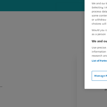
We and our
Selecting I 
process data
some conten
or withdraw 
choices will 
Would you ra
as a person
We and ou
Use precise 
information 
research an
List of Part
Manage P
…
M