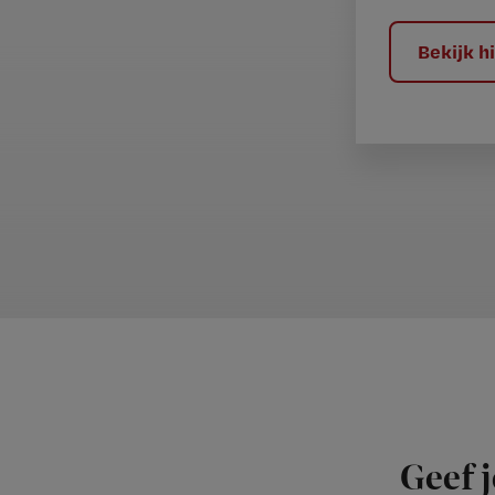
l
?
Bekijk 
Geef j