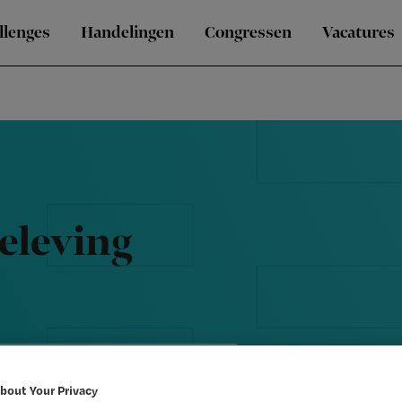
llenges
Handelingen
Congressen
Vacatures
eleving
bout Your Privacy