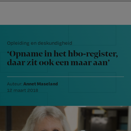
Nursing
W
Skip
Skip
Skip
voor
m
Inloggen
to
to
to
verpleegkundigen
wi
primary
main
footer
jo
navigation
content
Reader
st
Interactions
be
Opleiding en deskundigheid
‘Opname in het hbo-register,
daar zit ook een maar aan’
Annet Maseland
Auteur:
12 maart 2018