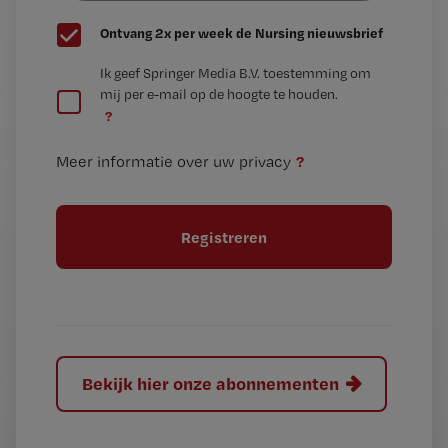
G
Ontvang 2x per week de Nursing nieuwsbrief
e
G
Ik geef Springer Media B.V. toestemming om
e
mij per e-mail op de hoogte te houden.
e
n
?
e
t
n
i
?
Meer informatie over uw privacy
t
t
i
e
t
l
e
l
?
Bekijk hier onze abonnementen