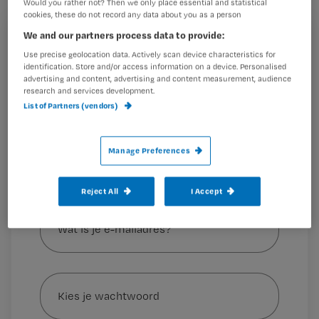
Would you rather not? Then we only place essential and statistical
Mierlo, senior adviseur
cookies, these do not record any data about you as a person
beroepsontwikkeling bij V&VN.
We and our partners process data to provide:
Registreren
Use precise geolocation data. Actively scan device characteristics for
identification. Store and/or access information on a device. Personalised
Wil je dit artikel lezen?
advertising and content, advertising and content measurement, audience
Is
research and services development.
Maak gratis een account aan en lees 2
…
List of Partners (vendors)
artikelen gratis per maand
Al een account of abonnement?
Log dan in
Manage Preferences
Reject All
I Accept
Wat
is
je
e-
Kies
mailadres?
je
*
wachtwoord