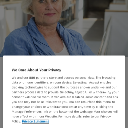
We Care About Your Privacy
We and our
889
partners store and access personal data, like browsing
data or unique identifiers, on your device. Selecting I Accept enables
In de overgangsregeling mogen
tracking technologies to support the purposes shown under we and our
partners process data to provide. Selecting Reject All or withdrawing your
mbo’ers onder bepaalde voorwaarden
consent will disable them. If trackers are disabled, some content and ads
you see may not be as relevant to you. You can resurface this menu to
in het hbo-register. ‘Maar dat het kán,
change your choices or withdraw consent at any time by clicking the
Manage Preferences link on the bottom of the webpage. Your choices will
betekent niet voor iedereen dat je het
have effect within our Website. For more details, refer to our Privacy
ook moet doen’, zegt Caroline van
Policy.
Privacy Statement