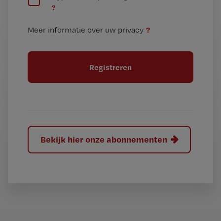
?
e
t
n
i
?
Meer informatie over uw privacy
t
t
i
e
t
l
e
l
?
Bekijk hier onze abonnementen