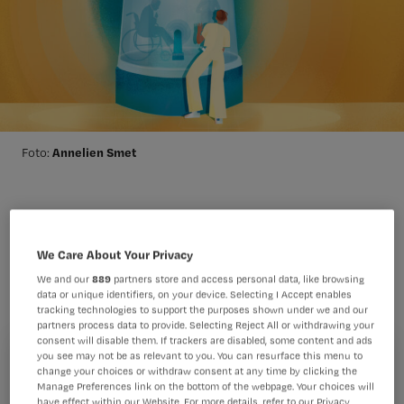
Annelien Smet
Foto:
1 op de 20 thuiswonende ouderen
krijgt ooit te maken met
We Care About Your Privacy
1
mishandeling.
Dit kan variëren van
We and our
889
partners store and access personal data, like browsing
data or unique identifiers, on your device. Selecting I Accept enables
financiële uitbuiting tot verwaarlozing
tracking technologies to support the purposes shown under we and our
partners process data to provide. Selecting Reject All or withdrawing your
en geweld. De signalen kunnen heel
consent will disable them. If trackers are disabled, some content and ads
you see may not be as relevant to you. You can resurface this menu to
subtiel zijn. In deel 1 van dit tweeluik
Registreren
change your choices or withdraw consent at any time by clicking the
over ouderenmishandeling lees je
Manage Preferences link on the bottom of the webpage. Your choices will
Wil je dit artikel lezen?
have effect within our Website. For more details, refer to our Privacy