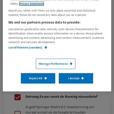
welke
Policy.
Privacy Statement
Maak gratis een account aan en lees 2
…
Would you rather not? Then we only place essential and statistical
cookies, these do not record any data about you as a person
artikelen gratis per maand
We and our partners process data to provide:
Al een account of abonnement?
Log dan in
Use precise geolocation data. Actively scan device characteristics for
identification. Store and/or access information on a device. Personalised
advertising and content, advertising and content measurement, audience
research and services development.
Wat
List of Partners (vendors)
is
je
Manage Preferences
e-
Kies
mailadres?
je
*
Reject All
I Accept
wachtwoord
G
Ontvang 2x per week de Nursing nieuwsbrief
e
G
Ik geef Springer Media B.V. toestemming om
e
mij per e-mail op de hoogte te houden.
e
n