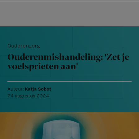
Nursing
W
Skip
Skip
Skip
voor
m
Inloggen
to
to
to
verpleegkundigen
wi
primary
main
footer
jo
navigation
content
Reader
st
Interactions
be
Ouderenzorg
Ouderenmishandeling: 'Zet je
voelsprieten aan'
Katja Sobot
Auteur:
24 augustus 2024