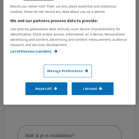
Abena en MediSens hebben een
Would you rather not? Then we only place essential and statistical
cookies, these do not record any data about you as a person
‘slimme luier’ ontwikkeld, die meet
We and our partners process data to provide:
hoe vol het incontinentiemateriaal van
Use precise geolocation data. Actively scan device characteristics for
een cliënt is. Hierdoor weten
identification. Store and/or access information on a device. Personalised
advertising and content, advertising and content measurement, audience
verzorgenden wanneer er verschoond
research and services development.
List of Partners (vendors)
moet worden. Dit materiaal wordt
Registreren
getest op zes locaties van Philadelphia
Wil je dit artikel lezen?
Zorg. Projectleider Petra Billekens van
Manage Preferences
Maak gratis een account aan en lees 2
…
artikelen gratis per maand
Reject All
I Accept
Al een account of abonnement?
Log dan in
Wat
is