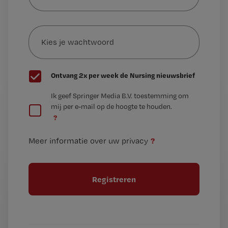
je
e-
Kies
mailadres?
je
*
wachtwoord
G
Ontvang 2x per week de Nursing nieuwsbrief
e
G
Ik geef Springer Media B.V. toestemming om
e
mij per e-mail op de hoogte te houden.
e
n
?
e
t
n
i
?
Meer informatie over uw privacy
t
t
i
e
t
l
e
l
?