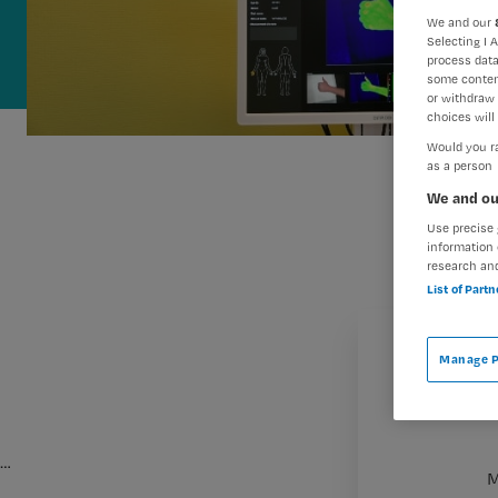
We and our
Selecting I 
process data
some conten
or withdraw 
choices will 
Would you ra
as a person
We and ou
Use precise 
information 
research an
List of Part
Manage P
…
M