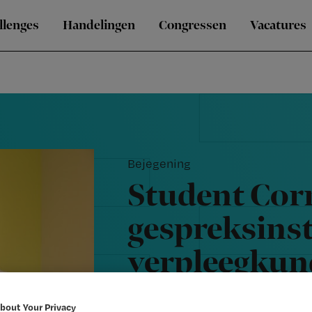
llenges
Handelingen
Congressen
Vacatures
Bejegening
Student Corn
gespreksins
verpleegkun
geforceerd’
bout Your Privacy