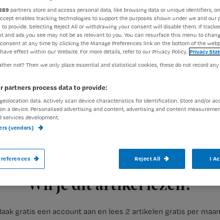
889
partners store and access personal data, like browsing data or unique identifiers, on
Accept enables tracking technologies to support the purposes shown under we and our 
 to provide. Selecting Reject All or withdrawing your consent will disable them. If tracker
Sigrid Starremans
9 juli 202
Auteur:
t and ads you see may not be as relevant to you. You can resurface this menu to chan
consent at any time by clicking the Manage Preferences link on the bottom of the webp
have effect within our Website. For more details, refer to our Privacy Policy.
Privacy Sta
ther not? Then we only place essential and statistical cookies, these do not record any
r partners process data to provide:
geolocation data. Actively scan device characteristics for identification. Store and/or ac
Intensiever in gesprek gaan met de patië
on a device. Personalised advertising and content, advertising and content measuremen
d services development.
kunnen afstemmen op diens behoeften. I
ners (vendors)
Vermeer na op welke manier het concept 
worden op de afdeling cardiologie.
references
Reject All
I A
Registreren
Wil je dit artikel lezen?
aak gratis een account aan en lees 2 artikelen gratis per maa