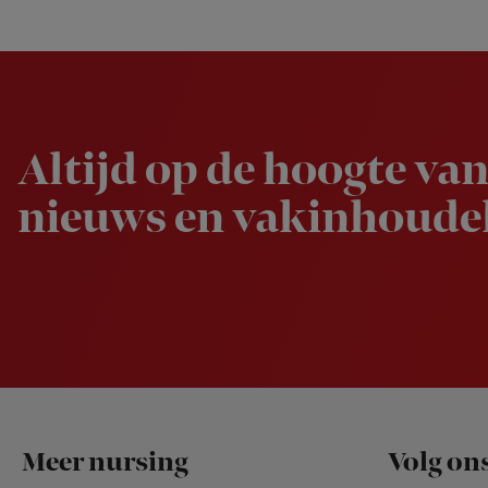
Newsletter
Altijd op de hoogte van
nieuws en vakinhoudel
Footer
Meer nursing
Volg on