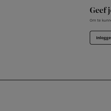
Geef j
Om te kunne
Inlogg