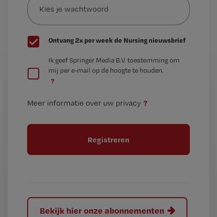
je
*
wachtwoord
G
Ontvang 2x per week de Nursing nieuwsbrief
e
G
Ik geef Springer Media B.V. toestemming om
e
mij per e-mail op de hoogte te houden.
e
n
?
e
t
n
i
?
Meer informatie over uw privacy
t
t
i
e
t
l
e
l
?
Bekijk hier onze abonnementen