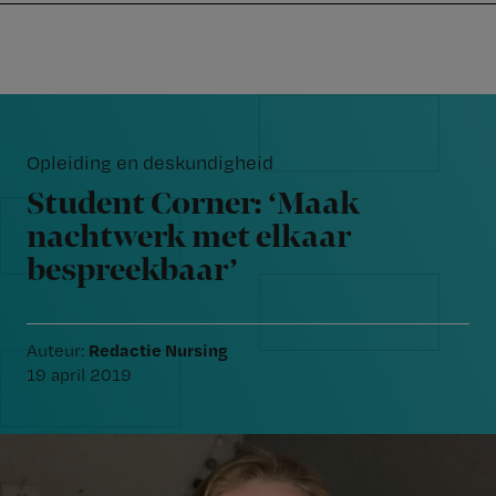
Nursing
W
Skip
Skip
Skip
voor
m
Inloggen
to
to
to
verpleegkundigen
wi
primary
main
footer
jo
navigation
content
Reader
st
Interactions
be
Opleiding en deskundigheid
Student Corner: ‘Maak
nachtwerk met elkaar
bespreekbaar’
Redactie Nursing
Auteur:
19 april 2019