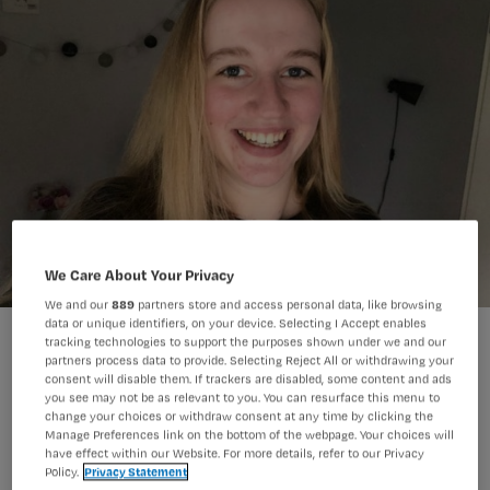
We Care About Your Privacy
We and our
889
partners store and access personal data, like browsing
data or unique identifiers, on your device. Selecting I Accept enables
tracking technologies to support the purposes shown under we and our
partners process data to provide. Selecting Reject All or withdrawing your
consent will disable them. If trackers are disabled, some content and ads
you see may not be as relevant to you. You can resurface this menu to
change your choices or withdraw consent at any time by clicking the
Hoe schadelijk is werken in de nacht
Manage Preferences link on the bottom of the webpage. Your choices will
nu écht, hoe kun je de schade
have effect within our Website. For more details, refer to our Privacy
Policy.
Privacy Statement