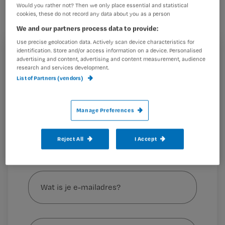
beperken en wat weten
Would you rather not? Then we only place essential and statistical
verpleegkundigen hierover?
cookies, these do not record any data about you as a person
We and our partners process data to provide:
Vierdejaars mbo-v-studente Juliët de
Use precise geolocation data. Actively scan device characteristics for
Kool zocht het uit en stond versteld.
identification. Store and/or access information on a device. Personalised
Registreren
advertising and content, advertising and content measurement, audience
research and services development.
Wil je dit artikel lezen?
List of Partners (vendors)
In deze nieuwe rubriek
Maak gratis een account aan en lees 2
…
artikelen gratis per maand
Manage Preferences
Al een account of abonnement?
Log dan in
Reject All
I Accept
Wat
is
je
e-
Kies
mailadres?