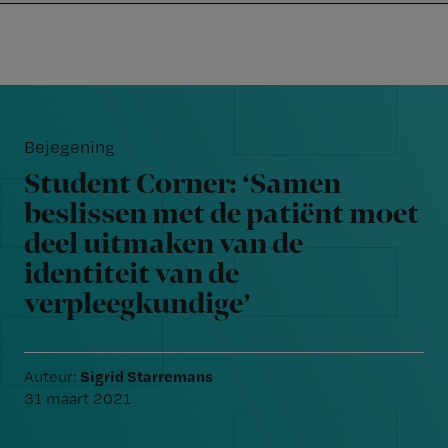
Nursing
W
Skip
Skip
Skip
voor
m
Inloggen
to
to
to
verpleegkundigen
wi
primary
main
footer
jo
navigation
content
Reader
st
Interactions
be
Bejegening
Student Corner: ‘Samen
beslissen met de patiënt moet
deel uitmaken van de
identiteit van de
verpleegkundige’
Sigrid Starremans
Auteur:
31 maart 2021