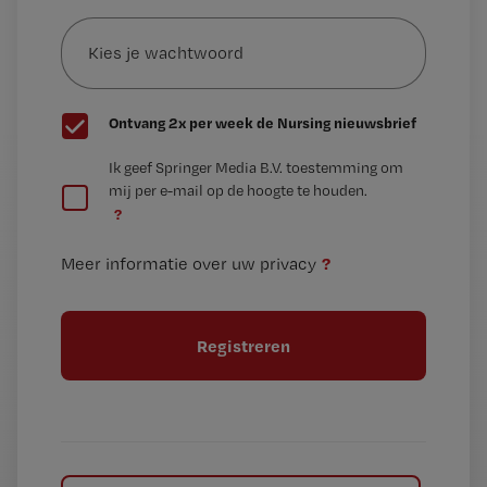
Kies
mailadres?
je
*
wachtwoord
G
Ontvang 2x per week de Nursing nieuwsbrief
e
G
Ik geef Springer Media B.V. toestemming om
e
mij per e-mail op de hoogte te houden.
e
n
?
e
t
n
i
?
Meer informatie over uw privacy
t
t
i
e
t
l
e
l
?