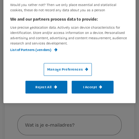
Joëlle van Gent-Kroon op de
Would you rather not? Then we only place essential and statistical
chirurgische dagbehandeling in het
cookies, these do not record any data about you as a person
We and our partners process data to provide:
Ikazia ziekenhuis hoe die gezamenlijke
Use precise geolocation data. Actively scan device characteristics for
besluitvorming verloopt.
identification. Store and/or access information on a device. Personalised
advertising and content, advertising and content measurement, audience
Registreren
research and services development.
List of Partners (vendors)
Wil je dit artikel lezen?
Is het niet extra lastig om gezamenlijke
Maak gratis een account aan en lees 2
Manage Preferences
…
artikelen gratis per maand
Reject All
I Accept
Al een account of abonnement?
Log dan in
Wat
is
je
e-