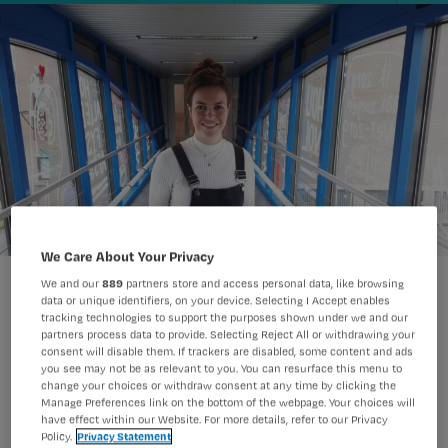
We Care About Your Privacy
We and our
889
partners store and access personal data, like browsing
data or unique identifiers, on your device. Selecting I Accept enables
tracking technologies to support the purposes shown under we and our
partners process data to provide. Selecting Reject All or withdrawing your
consent will disable them. If trackers are disabled, some content and ads
Samen met de patiënt beslissingen
you see may not be as relevant to you. You can resurface this menu to
change your choices or withdraw consent at any time by clicking the
nemen. Voor haar afstudeeronderzoek
Manage Preferences link on the bottom of the webpage. Your choices will
(hbo-v) onderzocht verpleegkundige
have effect within our Website. For more details, refer to our Privacy
Policy.
Privacy Statement