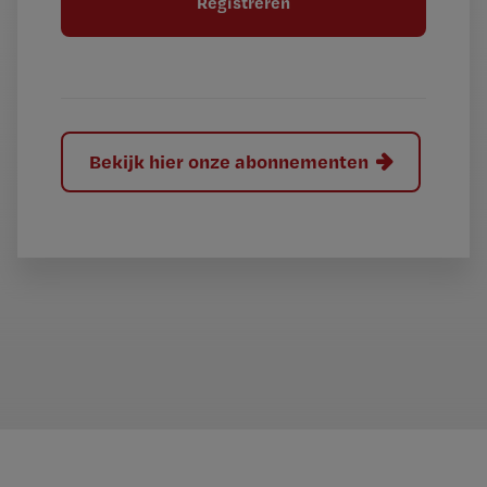
e
l
?
Bekijk hier onze abonnementen