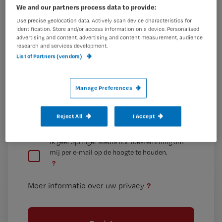
We and our partners process data to provide:
Use precise geolocation data. Actively scan device characteristics for
Wat
identification. Store and/or access information on a device. Personalised
is
advertising and content, advertising and content measurement, audience
research and services development.
je
List of Partners (vendors)
e-
Kies
mailadres?
je
*
Manage Preferences
wachtwoord
Reject All
I Accept
G
Ontvang 2x per week de Nursing nieuwsbrief
e
G
Ik geef Springer Media B.V. toestemming om
e
mij per e-mail op de hoogte te houden.
e
n
?
e
t
n
i
?
Meer informatie over uw privacy
t
t
i
e
t
l