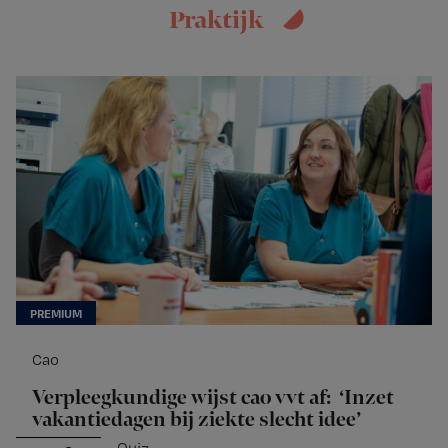
Praktijk
Cao
Verpleegkundige wijst cao vvt af: ‘Inzet
vakantiedagen bij ziekte slecht idee’
Quiz