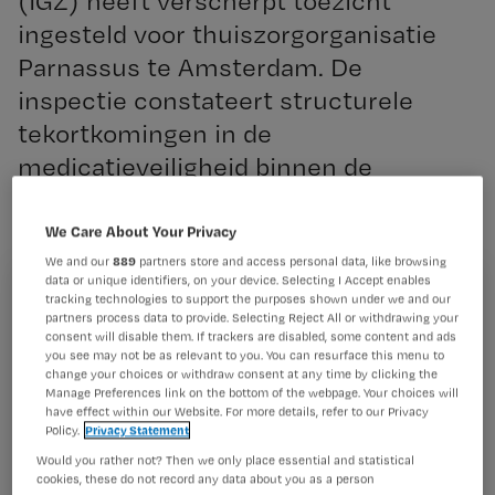
(IGZ) heeft verscherpt toezicht
ingesteld voor thuiszorgorganisatie
Parnassus te Amsterdam. De
inspectie constateert structurele
tekortkomingen in de
medicatieveiligheid binnen de
instelling waar thuiszorg,
ondersteuning en kraamzorg wordt
We Care About Your Privacy
geleverd.
We and our
889
partners store and access personal data, like browsing
data or unique identifiers, on your device. Selecting I Accept enables
Registreren
tracking technologies to support the purposes shown under we and our
partners process data to provide. Selecting Reject All or withdrawing your
consent will disable them. If trackers are disabled, some content and ads
Wil je dit artikel lezen?
you see may not be as relevant to you. You can resurface this menu to
Tijdens een
change your choices or withdraw consent at any time by clicking the
Maak gratis een account aan en lees 2
Manage Preferences link on the bottom of the webpage. Your choices will
…
have effect within our Website. For more details, refer to our Privacy
artikelen gratis per maand
Policy.
Privacy Statement
Al een account of abonnement?
Log dan in
Would you rather not? Then we only place essential and statistical
cookies, these do not record any data about you as a person