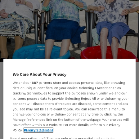
Tips: zo zorg je dat je cliënt goed blijft drinken
We Care About Your Privacy
We and our
887
partners store and access personal data, like browsing
data or unique identifiers, on your device. Selecting I Accept enables
tracking technologies to support the purposes shown under we and our
Het is tijdens deze warme dagen een
partners process data to provide. Selecting Reject All or withdrawing your
grote uitdaging voor verzorgenden en
consent will disable them. If trackers are disabled, some content and ads
you see may not be as relevant to you. You can resurface this menu to
verpleegkundigen om cliënten en
change your choices or withdraw consent at any time by clicking the
Manage Preferences link on the bottom of the webpage. Your choices will
patiënten voldoende te laten drinken.
have effect within our Website. For more details, refer to our Privacy
Policy.
Privacy Statement
Deze tips helpen je hierbij.
Would you rather not? Then we only place essential and statistical