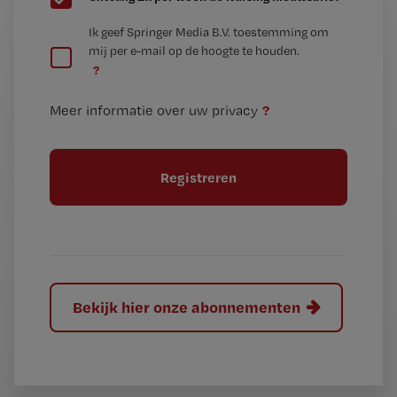
e
G
Ik geef Springer Media B.V. toestemming om
e
mij per e-mail op de hoogte te houden.
e
n
?
e
t
n
i
?
Meer informatie over uw privacy
t
t
i
e
t
l
e
l
?
Bekijk hier onze abonnementen