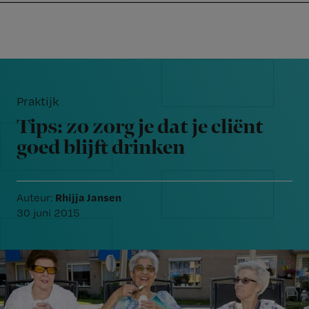
Nursing
W
Skip
Skip
Skip
voor
m
Inloggen
to
to
to
verpleegkundigen
wi
primary
main
footer
jo
navigation
content
Reader
st
Interactions
be
Praktijk
Tips: zo zorg je dat je cliënt
goed blijft drinken
Rhijja Jansen
Auteur:
30 juni 2015