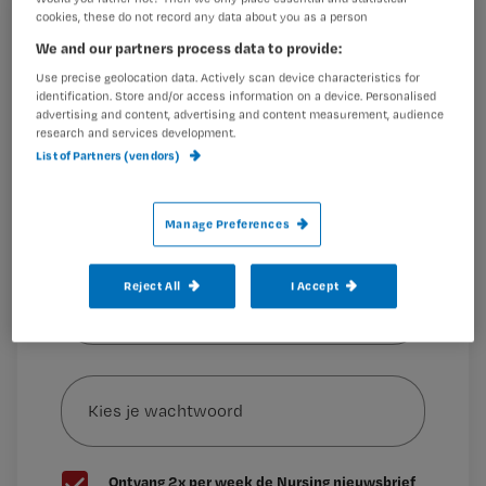
cookies, these do not record any data about you as a person
Registreren
We and our partners process data to provide:
Wil je dit artikel lezen?
1. Geef een groter glas water bij (zelf)zorgende
Use precise geolocation data. Actively scan device characteristics for
handelingen.
identification. Store and/or access information on a device. Personalised
Maak gratis een account aan en lees 2
advertising and content, advertising and content measurement, audience
…
research and services development.
artikelen gratis per maand
List of Partners (vendors)
Al een account of abonnement?
Log dan in
Manage Preferences
Wat
Reject All
I Accept
is
je
e-
Kies
mailadres?
je
*
wachtwoord
G
Ontvang 2x per week de Nursing nieuwsbrief