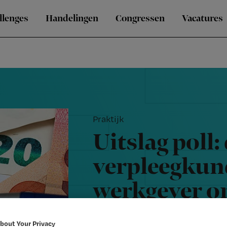
llenges
Handelingen
Congressen
Vacatures
Praktijk
Uitslag poll:
verpleegkund
werkgever o
bonus aanvr
bout Your Privacy