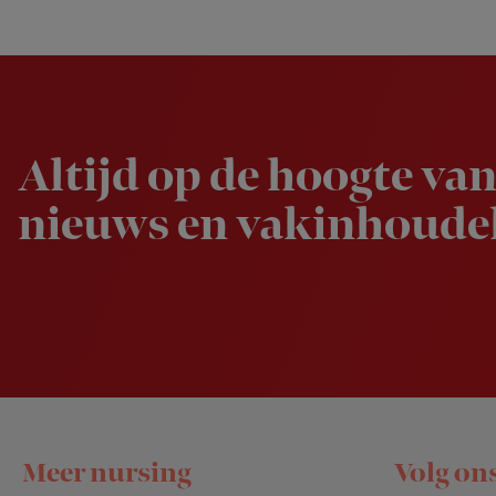
Newsletter
Altijd op de hoogte van
nieuws en vakinhoudel
Footer
Meer nursing
Volg on