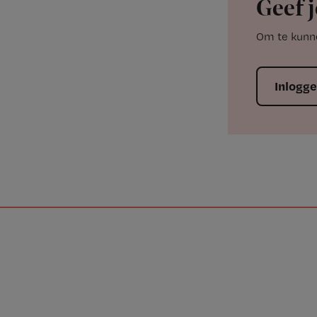
Geef j
Om te kunne
Inlogg