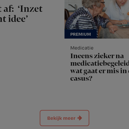
 af: ‘Inzet
t idee’
Medicatie
Ineens zieker na
medicatiebegeleid
wat gaat er mis in
casus?
Bekijk meer