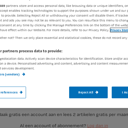
889
partners store and access personal data, like browsing data or unique identifiers, on
Accept enables tracking technologies to support the purposes shown under we and our 
 to provide. Selecting Reject All or withdrawing your consent will disable them. If tracker
Nienke Berends
10 augustus
Auteur:
t and ads you see may not be as relevant to you. You can resurface this menu to chan
consent at any time by clicking the Manage Preferences link on the bottom of the webp
have effect within our Website. For more details, refer to our Privacy Policy.
Privacy Sta
ther not? Then we only place essential and statistical cookies, these do not record any
r partners process data to provide:
geolocation data. Actively scan device characteristics for identification. Store and/or ac
Lang niet alle zorgorganisaties hebben 
on a device. Personalised advertising and content, advertising and content measuremen
d services development.
aangevraagd, meldde FNV vorige week. ‘Mi
ners (vendors)
daarmee oneens’, meldt 22% van de bijna
Registreren
references
Reject All
I A
Wil je dit artikel lezen?
aak gratis een account aan en lees 2 artikelen gratis per maa
Al een account of abonnement?
Log dan in