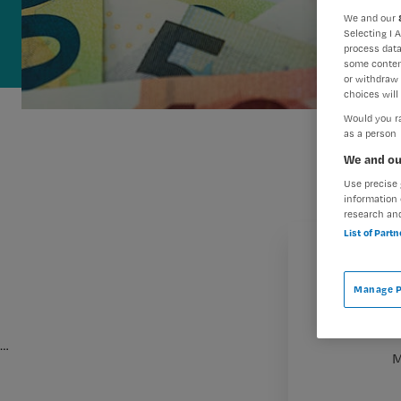
We and our
Selecting I 
process data
some conten
or withdraw 
choices will 
Would you ra
as a person
We and ou
Use precise 
information 
research an
List of Part
Manage P
…
M