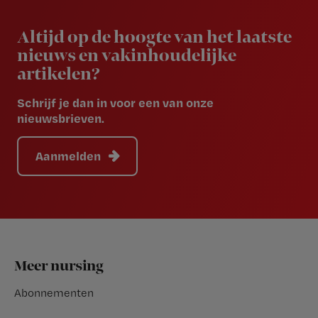
Newsletter
Altijd op de hoogte van het laatste
nieuws en vakinhoudelijke
artikelen?
Schrijf je dan in voor een van onze
nieuwsbrieven.
Aanmelden
Footer
Meer nursing
Abonnementen