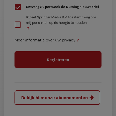
G
Ontvang 2x per week de Nursing nieuwsbrief
e
G
Ik geef Springer Media B.V. toestemming om
e
mij per e-mail op de hoogte te houden.
e
n
?
e
t
n
i
?
Meer informatie over uw privacy
t
t
i
e
t
l
e
l
?
Bekijk hier onze abonnementen