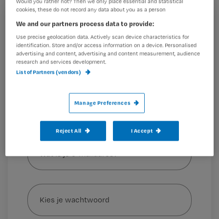
Would you rather not? Then we only place essential and statistical
MUMC+ in Maastricht.
cookies, these do not record any data about you as a person
We and our partners process data to provide:
Registreren
Use precise geolocation data. Actively scan device characteristics for
Wil je dit artikel lezen?
De medewerkers van de UMC’s
voeren actie
omdat ze
identification. Store and/or access information on a device. Personalised
advertising and content, advertising and content measurement, audience
van
research and services development.
Maak gratis een account aan en lees 2
…
List of Partners (vendors)
artikelen gratis per maand
Al een account of abonnement?
Log dan in
Manage Preferences
Reject All
I Accept
Wat
is
je
e-
Kies
mailadres?
je
*
wachtwoord