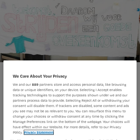
We Care About Your Privacy
We and our
889
partners store and access personal data, like browsing
data or unique identifiers, on your device. Selecting I Accept enables
Vanochtend zijn medewerkers van het
tracking technologies to support the purposes shown under we and our
partners process data to provide. Selecting Reject All or withdrawing your
Leids Universitair Medisch Centrum
consent will disable them. If trackers are disabled, some content and ads
you see may not be as relevant to you. You can resurface this menu to
(LUMC) begonnen met
change your choices or withdraw consent at any time by clicking the
Manage Preferences link on the bottom of the webpage. Your choices will
stiptheidsacties. Morgen volgen de
have effect within our Website. For more details, refer to our Privacy
collega’s van het UMC Utrecht en
Policy.
Privacy Statement