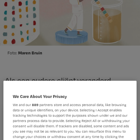
Maren Bruin
Foto:
Als een oudere cliënt veranderd
gedrag vertoont, is dat een klacht die
We Care About Your Privacy
níet direct past bij een UWI.
We and our
889
partners store and access personal data, like browsing
Verpleegkundigen wordt afgeraden
data or unique identifiers, on your device. Selecting I Accept enables
om dan de urine te sticken.
tracking technologies to support the purposes shown under we and our
Registreren
partners process data to provide. Selecting Reject All or withdrawing your
consent will disable them. If trackers are disabled, some content and ads
Wil je dit artikel lezen?
you see may not be as relevant to you. You can resurface this menu to
change your choices or withdraw consent at any time by clicking the
Dit is een van de adviezen die komt