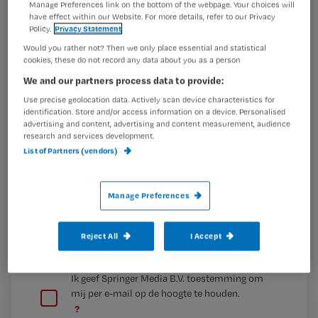
Manage Preferences link on the bottom of the webpage. Your choices will
Maak gratis een account aan en lees 2
…
have effect within our Website. For more details, refer to our Privacy
artikelen gratis per maand
Policy.
Privacy Statement
Would you rather not? Then we only place essential and statistical
Al een account of abonnement?
Log dan in
cookies, these do not record any data about you as a person
We and our partners process data to provide:
Use precise geolocation data. Actively scan device characteristics for
Wat
identification. Store and/or access information on a device. Personalised
advertising and content, advertising and content measurement, audience
is
research and services development.
je
List of Partners (vendors)
e-
Kies
mailadres?
je
Manage Preferences
*
wachtwoord
Reject All
I Accept
G
Ontvang 2x per week de Nursing nieuwsbrief
e
G
Ik geef Springer Media B.V. toestemming om
e
mij per e-mail op de hoogte te houden.
e
n
?
e
t