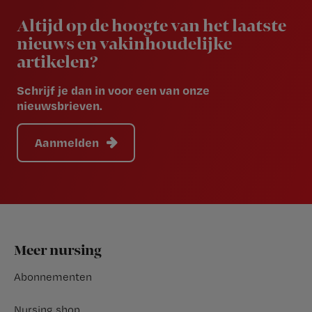
Altijd op de hoogte van het laatste
nieuws en vakinhoudelijke
artikelen?
Schrijf je dan in voor een van onze
nieuwsbrieven.
Aanmelden
Footer
Meer nursing
Abonnementen
Nursing shop