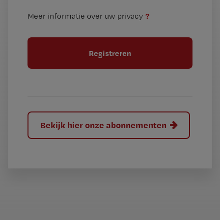
n
i
?
Meer informatie over uw privacy
t
t
i
e
t
l
e
l
?
Bekijk hier onze abonnementen