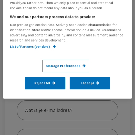
kunnen ondersteunen in tijden van
Would you rather not? Then we only place essential and statistical
hoge druk op de zorg. Met
cookies, these do not record any data about you as a person
We and our partners process data to provide:
huursubsidie, regionale combibanen,
Use precise geolocation data. Actively scan device characteristics for
en beter vervoer. Maar ook: losser
identification. Store and/or access information on a device. Personalised
Registreren
omgaan met de term ‘bekwaam’.
advertising and content, advertising and content measurement, audience
research and services development.
Wil je dit artikel lezen?
List of Partners (vendors)
Maak gratis een account aan en lees 2
…
artikelen gratis per maand
Manage Preferences
Al een account of abonnement?
Log dan in
Reject All
I Accept
Wat
is
je
e-
Kies
mailadres?