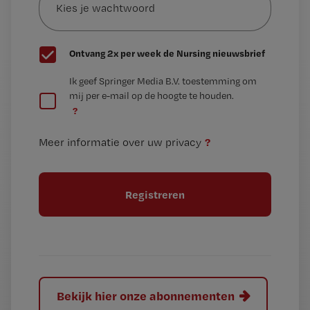
je
*
wachtwoord
G
Ontvang 2x per week de Nursing nieuwsbrief
e
G
Ik geef Springer Media B.V. toestemming om
e
mij per e-mail op de hoogte te houden.
e
n
?
e
t
n
i
?
Meer informatie over uw privacy
t
t
i
e
t
l
e
l
?
Bekijk hier onze abonnementen