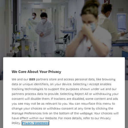
We Care About Your Privacy
We and our
889
partners store and access personal data, like browsing
data or unique identifiers, on your device. Selecting I Accept enables
tracking technologies to support the purposes shown under we and our
partners process data to provide. Selecting Reject All or withdrawing your
consent will disable them. If trackers are disabled, some content and ads
you see may not be as relevant to you. You can resurface this menu to
change your choices or withdraw consent at any time by clicking the
Er ligt een nieuw advies bij VWS over
Manage Preferences link on the bottom of the webpage. Your choices will
have effect within our Website. For more details, refer to our Privacy
de vraag hoe we zorgverleners beter
Policy.
Privacy Statement