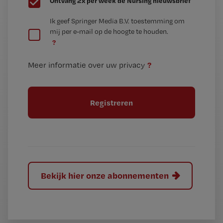
Ontvang 2x per week de Nursing nieuwsbrief
e
G
Ik geef Springer Media B.V. toestemming om
e
mij per e-mail op de hoogte te houden.
e
n
?
e
t
n
i
?
Meer informatie over uw privacy
t
t
i
e
t
l
e
l
?
Bekijk hier onze abonnementen