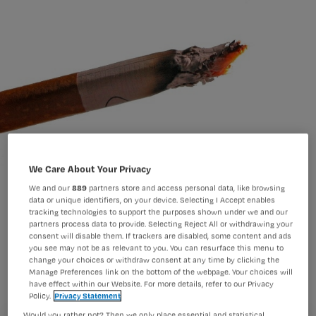
We Care About Your Privacy
We and our
889
partners store and access personal data, like browsing
data or unique identifiers, on your device. Selecting I Accept enables
tracking technologies to support the purposes shown under we and our
partners process data to provide. Selecting Reject All or withdrawing your
consent will disable them. If trackers are disabled, some content and ads
Je denkt misschien dat jouw advies
you see may not be as relevant to you. You can resurface this menu to
geen zin heeft, maar 67 procent van
change your choices or withdraw consent at any time by clicking the
Manage Preferences link on the bottom of the webpage. Your choices will
de rokers stopt naar aanleiding van
have effect within our Website. For more details, refer to our Privacy
Policy.
Privacy Statement
een zorgverlenersadvies.
Would you rather not? Then we only place essential and statistical