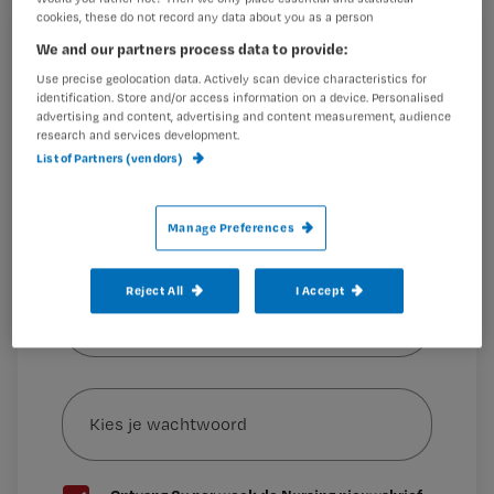
cookies, these do not record any data about you as a person
Registreren
We and our partners process data to provide:
Wil je dit artikel lezen?
Dat blijkt uit de Leefstijlmonitor
van het Trimbos Instituut
Use precise geolocation data. Actively scan device characteristics for
identification. Store and/or access information on a device. Personalised
en het Centraal Bureau voor
advertising and content, advertising and content measurement, audience
Maak gratis een account aan en lees 2
…
research and services development.
artikelen gratis per maand
List of Partners (vendors)
Al een account of abonnement?
Log dan in
Manage Preferences
Wat
Reject All
I Accept
is
je
e-
Kies
mailadres?
je
*
wachtwoord
G