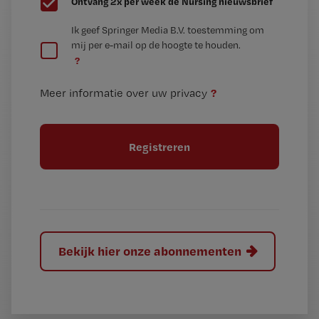
Ontvang 2x per week de Nursing nieuwsbrief
e
G
Ik geef Springer Media B.V. toestemming om
e
mij per e-mail op de hoogte te houden.
e
n
?
e
t
n
i
?
Meer informatie over uw privacy
t
t
i
e
t
l
e
l
?
Bekijk hier onze abonnementen