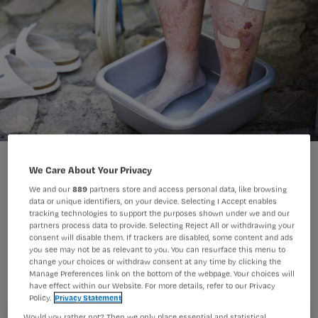
We Care About Your Privacy
We and our
889
partners store and access personal data, like browsing
data or unique identifiers, on your device. Selecting I Accept enables
tracking technologies to support the purposes shown under we and our
Zomers weer staat garant voor een
partners process data to provide. Selecting Reject All or withdrawing your
stroom aan oververhitte telefoontjes
consent will disable them. If trackers are disabled, some content and ads
you see may not be as relevant to you. You can resurface this menu to
bij vakbond NU’91. ‘Doordat het mooie
change your choices or withdraw consent at any time by clicking the
Manage Preferences link on the bottom of the webpage. Your choices will
weer al zo lang aanhoudt zijn er meer
have effect within our Website. For more details, refer to our Privacy
Policy.
Privacy Statement
klachten over werken in de hitte dan
Would you rather not? Then we only place essential and statistical