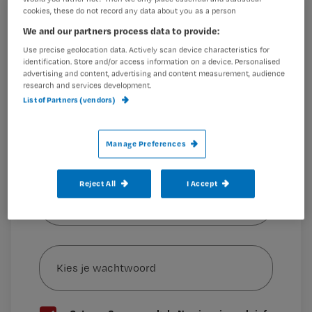
ooit.’
cookies, these do not record any data about you as a person
Registreren
We and our partners process data to provide:
Wil je dit artikel lezen?
Use precise geolocation data. Actively scan device characteristics for
identification. Store and/or access information on a device. Personalised
De belangrijkste vraag
advertising and content, advertising and content measurement, audience
Maak gratis een account aan en lees 2
…
research and services development.
artikelen gratis per maand
List of Partners (vendors)
Al een account of abonnement?
Log dan in
Manage Preferences
Wat
Reject All
I Accept
is
je
e-
Kies
mailadres?
je
*
wachtwoord
G