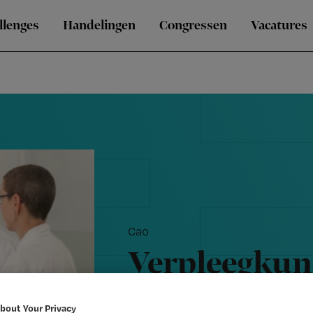
llenges
Handelingen
Congressen
Vacatures
Cao
Verpleegkun
in de zorg
bout Your Privacy