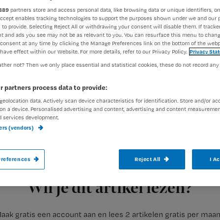
889
partners store and access personal data, like browsing data or unique identifiers, on
Accept enables tracking technologies to support the purposes shown under we and our 
 to provide. Selecting Reject All or withdrawing your consent will disable them. If tracker
Rhijja Jansen
24 januari 2018
Auteur:
t and ads you see may not be as relevant to you. You can resurface this menu to chan
consent at any time by clicking the Manage Preferences link on the bottom of the webp
have effect within our Website. For more details, refer to our Privacy Policy.
Privacy Sta
ther not? Then we only place essential and statistical cookies, these do not record any
r partners process data to provide:
geolocation data. Actively scan device characteristics for identification. Store and/or ac
De meeste baankansen in de zorg zijn er 
on a device. Personalised advertising and content, advertising and content measuremen
d services development.
verzorgenden ig.
ners (vendors)
references
Reject All
I A
hotlist kansrijke beroepen in 2018
Dit blijkt uit de
die uitz
Registreren
meer vraag naar
Wil je dit artikel lezen?
aak gratis een account aan en lees 2 artikelen gratis per maa