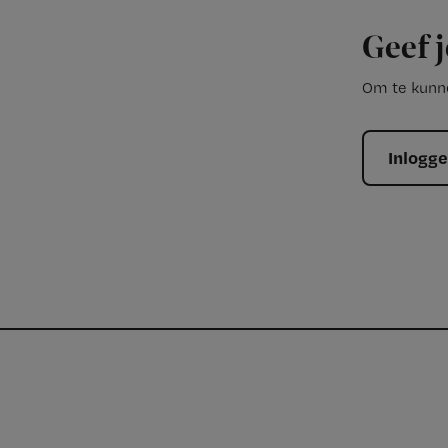
Geef j
Om te kunne
Inlogg