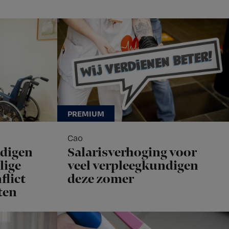
Cao
ndigen
Salarisverhoging voor
lige
veel verpleegkundigen
flict
deze zomer
ten