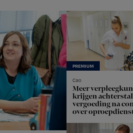
Cao
Meer verpleegku
krijgen achterstal
vergoeding na con
over oproepdiens