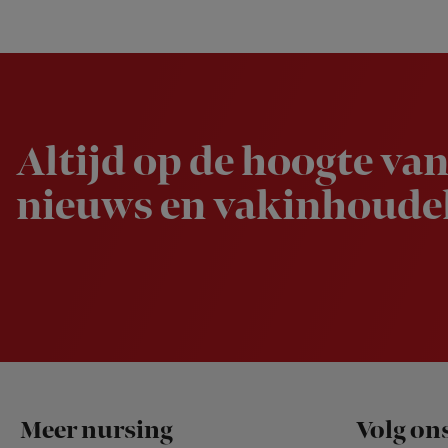
Newsletter
Altijd op de hoogte van
nieuws en vakinhoudel
Footer
Meer nursing
Volg on