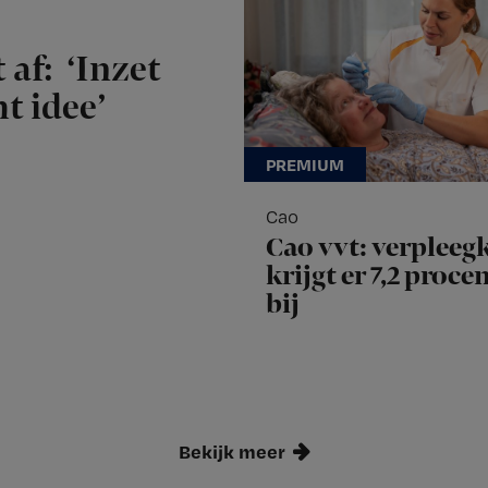
 af: ‘Inzet
t idee’
Cao
Cao vvt: verpleeg
krijgt er 7,2 proce
bij
Bekijk meer