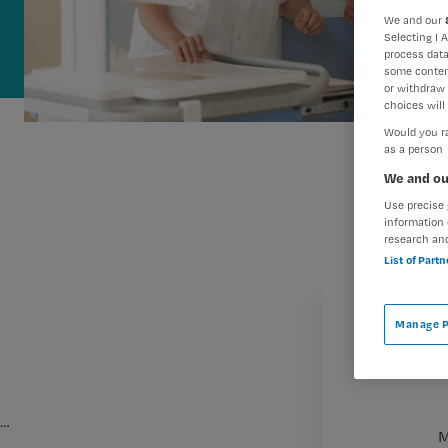
We and our
Selecting I 
process data
some conten
or withdraw 
choices will 
Would you ra
as a person
We and ou
Use precise 
information 
research an
List of Part
Manage P
…
M