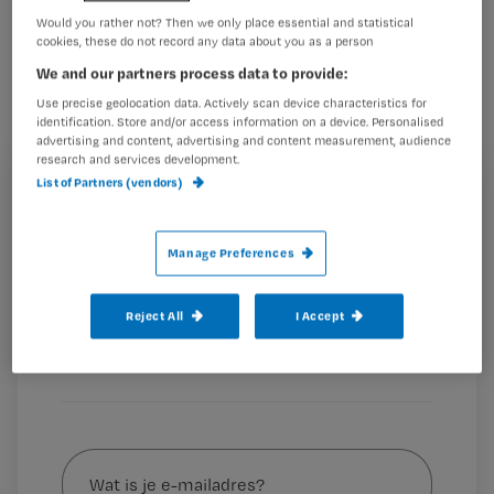
CCU-afdelingen en HCK/IK-afdelingen
Would you rather not? Then we only place essential and statistical
cookies, these do not record any data about you as a person
in Nederland hebben te maken met
We and our partners process data to provide:
een chronisch tekort aan goed
Use precise geolocation data. Actively scan device characteristics for
opgeleide verpleegkundigen.
identification. Store and/or access information on a device. Personalised
advertising and content, advertising and content measurement, audience
research and services development.
List of Partners (vendors)
Registreren
Dat blijkt uit een rapport van de NVHVV.
Het onderzoek
Wil je dit artikel lezen?
wijst uit dat tekorten aan cardiologie-verpleegkundigen in
Manage Preferences
de hartcentra
Maak gratis een account aan en lees 2
…
artikelen gratis per maand
Reject All
I Accept
Al een account of abonnement?
Log dan in
Wat
is