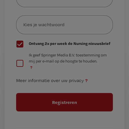
je
e-
Kies
mailadres?
je
*
wachtwoord
G
Ontvang 2x per week de Nursing nieuwsbrief
e
G
Ik geef Springer Media B.V. toestemming om
e
mij per e-mail op de hoogte te houden.
e
n
?
e
t
n
i
?
Meer informatie over uw privacy
t
t
i
e
t
l
e
l
?