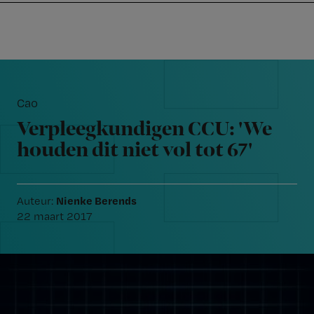
Nursing
W
Skip
Skip
Skip
voor
m
Inloggen
to
to
to
verpleegkundigen
wi
primary
main
footer
jo
navigation
content
Reader
st
Interactions
be
Cao
Verpleegkundigen CCU: 'We
houden dit niet vol tot 67'
Nienke Berends
Auteur:
22 maart 2017