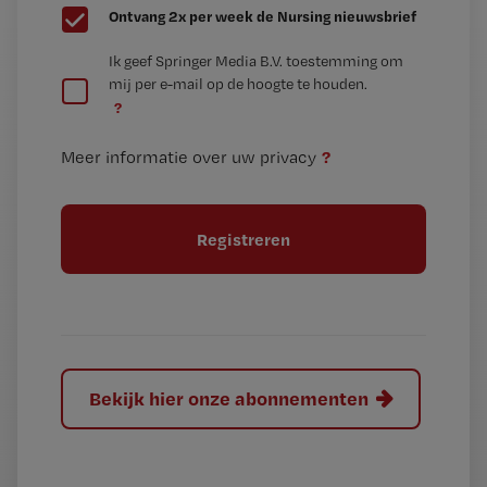
G
Ontvang 2x per week de Nursing nieuwsbrief
e
G
Ik geef Springer Media B.V. toestemming om
e
mij per e-mail op de hoogte te houden.
e
n
?
e
t
n
i
?
Meer informatie over uw privacy
t
t
i
e
t
l
e
l
?
Bekijk hier onze abonnementen