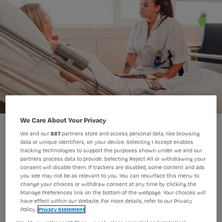
We Care About Your Privacy
We and our
887
partners store and access personal data, like browsing
data or unique identifiers, on your device. Selecting I Accept enables
tracking technologies to support the purposes shown under we and our
partners process data to provide. Selecting Reject All or withdrawing your
Praten over het levenseinde is niet
consent will disable them. If trackers are disabled, some content and ads
you see may not be as relevant to you. You can resurface this menu to
alleen de taak van de arts, vindt Bianca
change your choices or withdraw consent at any time by clicking the
Manage Preferences link on the bottom of the webpage. Your choices will
Buurman, hoogleraar Acute
have effect within our Website. For more details, refer to our Privacy
Ouderenzorg.
Policy.
Privacy Statement