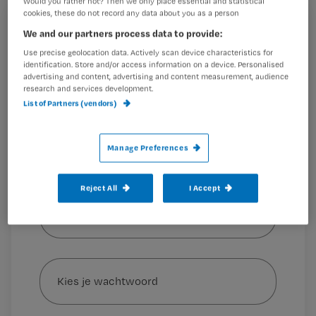
Would you rather not? Then we only place essential and statistical
cookies, these do not record any data about you as a person
Registreren
We and our partners process data to provide:
Het is belangrijk dat verpleegkundigen het gesprek met
Use precise geolocation data. Actively scan device characteristics for
Wil je dit artikel lezen?
hun patiënten aangaan over het levenseinde, omdat dit
identification. Store and/or access information on a device. Personalised
de
advertising and content, advertising and content measurement, audience
Maak gratis een account aan en lees 2
research and services development.
…
artikelen gratis per maand
List of Partners (vendors)
Al een account of abonnement?
Log dan in
Manage Preferences
Reject All
I Accept
Wat
is
je
e-
Kies
mailadres?
je
*
wachtwoord